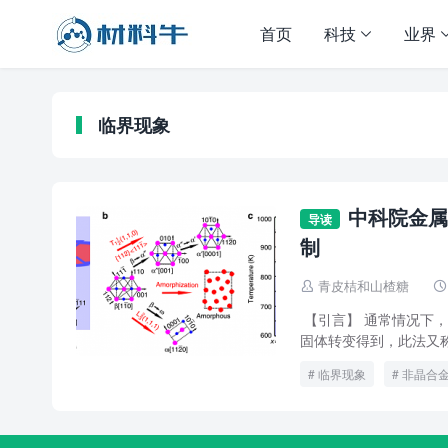
首页
科技
业界
临界现象
中科院金属
导读
制
青皮桔和山楂糖


【引言】 通常情况下
固体转变得到，此法又称固
临界现象
非晶合