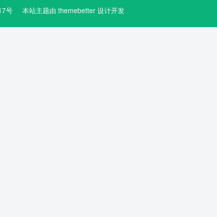
3617号
本站主题由
themebetter
设计开发