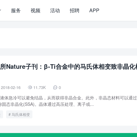
服务
视频
活动
招聘
APP
所Nature子刊：β-Ti合金中的马氏体相变致非晶化
2018-02-16
11.73K
0


，液体急冷可以避免结晶，从而获得非晶合金。此外，非晶态材料可以通
态非晶化(SSA)。晶体通过高压处理、离子或...
金
马氏体相变