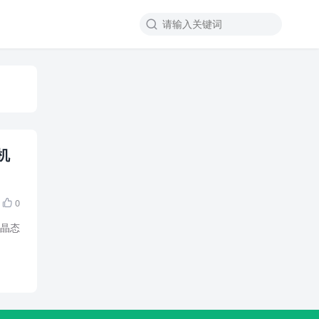

机
0

过晶态