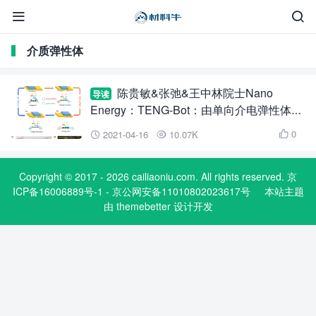


介质弹性体
陈贵敏&张弛&王中林院士Nano
导读
Energy：TENG-Bot：由单向介电弹性体制
成的摩擦纳米发电机直驱式的软体机器人
0
2021-04-16
10.07K



Copyright © 2017 - 2026 cailiaoniu.com. All rights reserved. 京
ICP备16006889号-1 - 京公网安备11010802023617号
本站主题
由
themebetter
设计开发