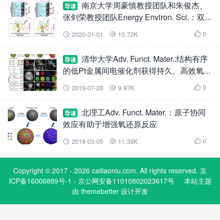
南京大学周豪慎教授团队和朱俊杰、
导读
张剑荣教授团队Energy Environ. Sci.：双
功能生物酶作为可充电锂空气电池的高效催
0
2020-01-01
10.72K



化剂
清华大学Adv. Funct. Mater.:结构有序
导读
的低Pt金属间电催化剂获得持久、高效氧还
原反应活性
0
2019-07-28
9.97K



北理工Adv. Funct. Mater.：原子协同
导读
效应有助于增强氧还原反应
0
2018-03-05
11.39K



Copyright © 2017 - 2026 cailiaoniu.com. All rights reserved. 京
ICP备16006889号-1 - 京公网安备11010802023617号
本站主题
由
themebetter
设计开发