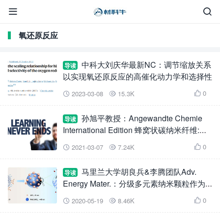


氧还原反应
中科大刘庆华最新NC：调节缩放关系
导读
以实现氧还原反应的高催化动力学和选择性
0
2023-03-08
15.3K



孙旭平教授：Angewandte Chemie
导读
International Edition 蜂窝状碳纳米纤维:一
种超亲水的O2包载电催化剂，能够为双电
0
2021-03-07
7.24K



子氧还原反应提供超高的质量活性
马里兰大学胡良兵&李腾团队Adv.
导读
Energy Mater.：分级多元素纳米颗粒作为
氧析出和氧还原反应的双功能催化剂
0
2020-05-19
8.46K


