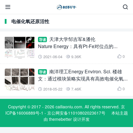


电催化氧还原活性
天津大学邹吉军&潘伦
导读
Nature Energy：具有Pt-Fe对位点的
Pt/Fe2O3作为超低Pt氧还原催化剂
0
2021-06-04
9.36K



南洋理工Energy Environ. Sci. 楼雄
导读
文：通过模块策略实现具有高效电催化氧还
原活性的单原子催化剂的构筑
0
2018-05-22
7.46K



Copyright © 2017 - 2026 cailiaoniu.com. All rights reserved. 京
ICP备16006889号-1 - 京公网安备11010802023617号
本站主题
由
themebetter
设计开发