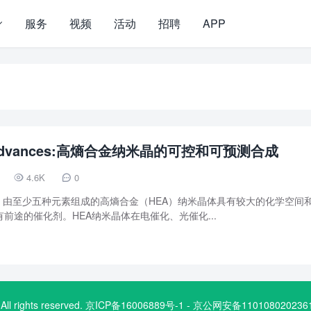
服务
视频
活动
招聘
APP
e Advances:高熵合金纳米晶的可控和可预测合成
4.6K
0


，由至少五种元素组成的高熵合金（HEA）纳米晶体具有较大的化学空间
前途的催化剂。HEA纳米晶体在电催化、光催化...
.com. All rights reserved. 京ICP备16006889号-1 - 京公网安备1101080202