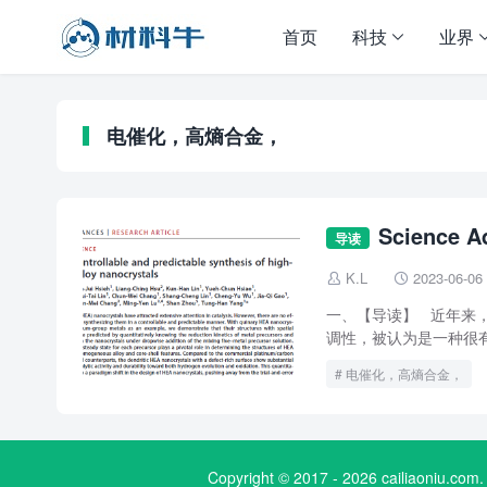
首页
科技
业界
电催化，高熵合金，
Scienc
导读
K.L
2023-06-06


一、【导读】 近年来
调性，被认为是一种很有
电催化，高熵合金，
Copyright © 2017 - 2026 cailiaoniu