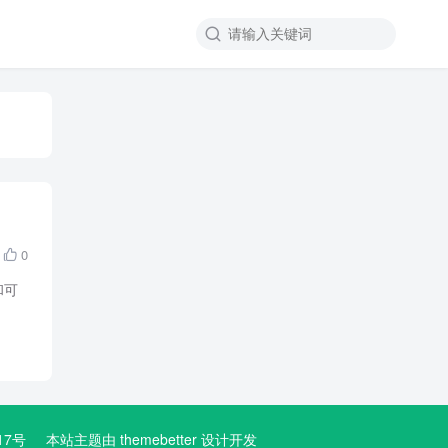

0

和可
3617号
本站主题由
themebetter
设计开发