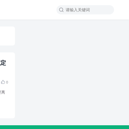

稳定
0

锂离