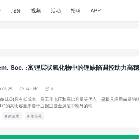
服务
视频
活动
招聘
APP
 Chem. Soc. :富锂层状氧化物中的锂缺陷调控助力高
9-06-25
14.16K
0


物(LLO)具有低成本、高工作电压和高比容量等优点，是极具应用前景的
LO的高比容量来源于占据过渡金属层中额外的锂...
谢清水
麦立强