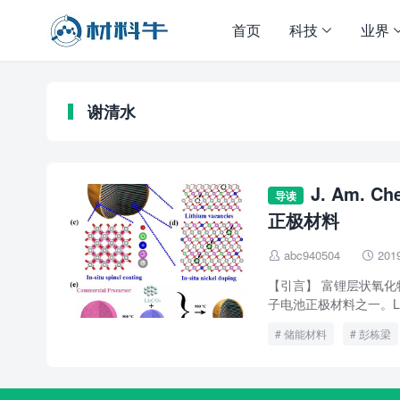
首页
科技
业界
谢清水
J. Am.
导读
正极材料
abc940504
201


【引言】 富锂层状氧化
子电池正极材料之一。L
储能材料
彭栋梁