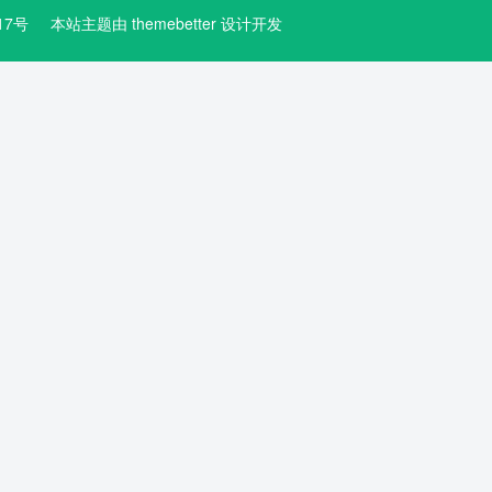
3617号
本站主题由
themebetter
设计开发