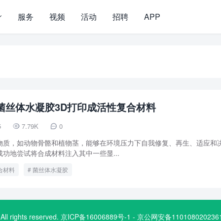
服务
视频
活动
招聘
APP
菌丝体水凝胶3D打印成活性复合材料
5
7.79K
0


性物质，如动物骨骼和植物茎，能够在环境压力下自我修复、再生、适应和
功地尝试将合成材料注入其中一些显...
合材料
菌丝体水凝胶
.com. All rights reserved. 京ICP备16006889号-1 - 京公网安备1101080202