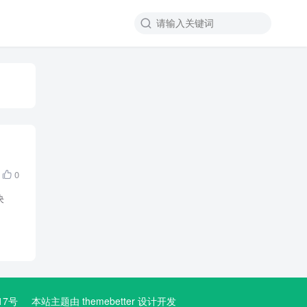

0

决
3617号
本站主题由
themebetter
设计开发