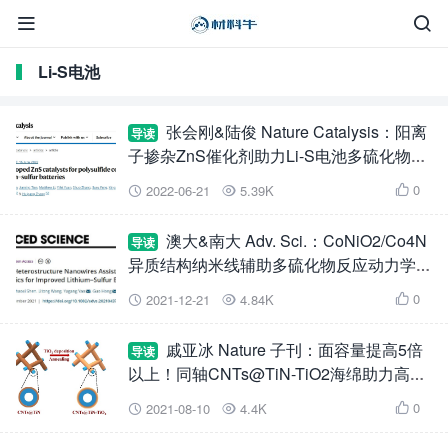


Li-S电池
张会刚&陆俊 Nature Catalysis：阳离
导读
子掺杂ZnS催化剂助力Li-S电池多硫化物转
化
0
2022-06-21
5.39K



澳大&南大 Adv. Sci.：CoNiO2/Co4N
导读
异质结构纳米线辅助多硫化物反应动力学改
进Li-S电池
0
2021-12-21
4.84K



戚亚冰 Nature 子刊：面容量提高5倍
导读
以上！同轴CNTs@TiN-TiO2海绵助力高性
能Li-S电池
0
2021-08-10
4.4K


