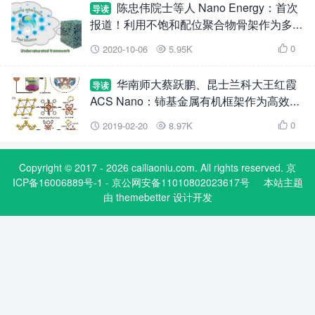
陈忠伟院士等人 Nano Energy：首次
导读
报道！利用不饱和配位聚合物骨架作为多功
能硫储层，构建高性能且耐用的锂-硫电池
0
2020-10-06
5.95K



华南师大蔡跃鹏、昆士兰科大王红霞
导读
ACS Nano：铈基金属有机框架作为高效隔
膜涂层可催化多硫化物转化
0
2019-02-20
8.97K



Copyright © 2017 - 2026 cailiaoniu.com. All rights reserved. 京
ICP备16006889号-1 - 京公网安备11010802023617号
本站主题
由
themebetter
设计开发