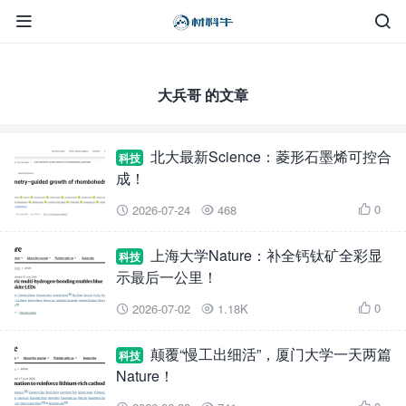


大兵哥 的文章
北大最新Science：菱形石墨烯可控合
科技
成！
0
2026-07-24
468



上海大学Nature：补全钙钛矿全彩显
科技
示最后一公里！
0
2026-07-02
1.18K



颠覆“慢工出细活”，厦门大学一天两篇
科技
Nature！