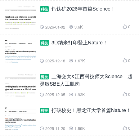
钙钛矿2026年首篇Science！
科技
0
2026-01-02
3.6K



3D纳米打印登上Nature！
科技
0
2025-12-18
1.67K



上海交大&江西科技师大Science：超
科技
灵敏SBE人工肌肉
0
2025-12-05
1.93K



打破校史！黑龙江大学首篇Nature！
科技
0
2025-11-20
1.59K


