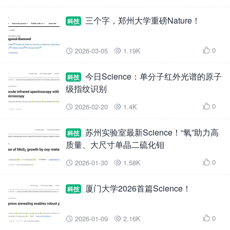
三个字，郑州大学重磅Nature！
科技
0
2026-03-05
1.19K



今日Science：单分子红外光谱的原子
科技
级指纹识别
0
2026-02-20
1.4K



苏州实验室最新Science！“氧”助力高
科技
质量、大尺寸单晶二硫化钼
0
2026-01-30
1.58K



厦门大学2026首篇Science！
科技
0
2026-01-09
2.16K


