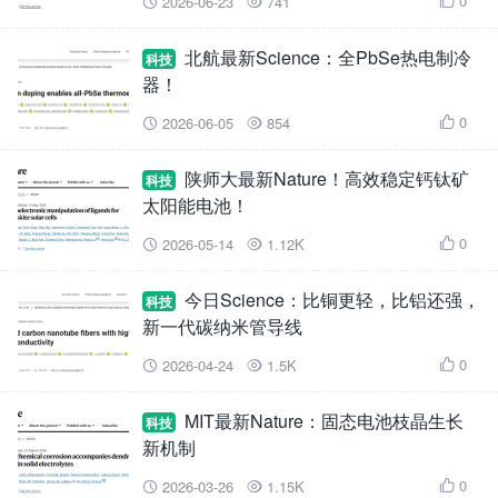
0
2026-06-23
741



北航最新Science：全PbSe热电制冷
科技
器！
0
2026-06-05
854



陕师大最新Nature！高效稳定钙钛矿
科技
太阳能电池！
0
2026-05-14
1.12K



今日Science：比铜更轻，比铝还强，
科技
新一代碳纳米管导线
0
2026-04-24
1.5K



MIT最新Nature：固态电池枝晶生长
科技
新机制
0
2026-03-26
1.15K


