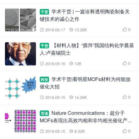
学术干货 | 一篇诠释透明陶瓷制备关
干货
键技术的诚心之作
0
2016-05-17
13.26K



【材料人物】“膜拜”我国结构化学奠基
干货
人:卢嘉锡院士
0
2016-05-16
12K



学术干货|看明星MOFs材料为何能放
科技
催化大招
0
2016-05-15
14.26K



Nature Communications：超分子
导读
MOFs表现出高效均相和非均相光催化产氢
活性
0
2016-05-15
8.52K


