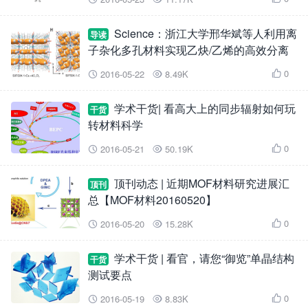
Science：浙江大学邢华斌等人利用离
导读
子杂化多孔材料实现乙炔/乙烯的高效分离
0
2016-05-22
8.49K



学术干货| 看高大上的同步辐射如何玩
干货
转材料科学
0
2016-05-21
50.19K



顶刊动态 | 近期MOF材料研究进展汇
顶刊
总【MOF材料20160520】
0
2016-05-20
15.28K



学术干货 | 看官，请您“御览”单晶结构
干货
测试要点
0
2016-05-19
8.83K


