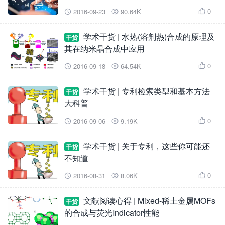
0
2016-09-23
90.64K



学术干货 | 水热(溶剂热)合成的原理及
干货
其在纳米晶合成中应用
0
2016-09-18
64.54K



学术干货 | 专利检索类型和基本方法
干货
大科普
0
2016-09-06
9.19K



学术干货 | 关于专利，这些你可能还
干货
不知道
0
2016-08-31
8.06K



文献阅读心得 | Mixed-稀土金属MOFs
干货
的合成与荧光Indicator性能