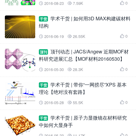
0
2016-08-23
7.59K



学术干货 | 如何用3D MAX构建碳材料
干货
结构
0
2016-06-19
26.55K



顶刊动态 | JACS/Angew 近期MOF材
顶刊
料研究进展汇总【MOF材料20160530】
0
2016-05-30
28.3K



学术干货 | 带你“一网捞尽”XPS 基本
干货
理论【绝对没有套路】
0
2016-05-28
55.5K



学术干货 | 原子力显微镜在材料研究
干货
中如何大显身手
0
2016-05-23
11.17K


