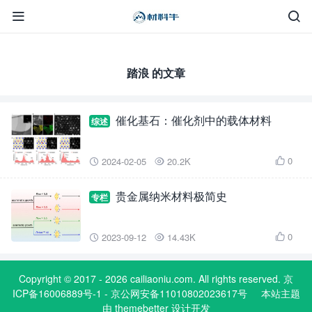


踏浪 的文章
催化基石：催化剂中的载体材料
综述
0
2024-02-05
20.2K



贵金属纳米材料极简史
专栏
0
2023-09-12
14.43K



Copyright © 2017 - 2026 cailiaoniu.com. All rights reserved. 京
ICP备16006889号-1 - 京公网安备11010802023617号
本站主题
由
themebetter
设计开发