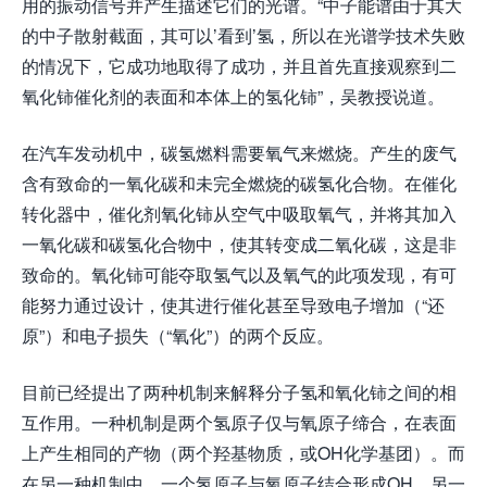
用的振动信号并产生描述它们的光谱。“中子能谱由于其大
的中子散射截面，其可以’看到’氢，所以在光谱学技术失败
的情况下，它成功地取得了成功，并且首先直接观察到二
氧化铈催化剂的表面和本体上的氢化铈”，吴教授说道。
在汽车发动机中，碳氢燃料需要氧气来燃烧。产生的废气
含有致命的一氧化碳和未完全燃烧的碳氢化合物。在催化
转化器中，催化剂氧化铈从空气中吸取氧气，并将其加入
一氧化碳和碳氢化合物中，使其转变成二氧化碳，这是非
致命的。氧化铈可能夺取氢气以及氧气的此项发现，有可
能努力通过设计，使其进行催化甚至导致电子增加（“还
原”）和电子损失（“氧化”）的两个反应。
目前已经提出了两种机制来解释分子氢和氧化铈之间的相
互作用。一种机制是两个氢原子仅与氧原子缔合，在表面
上产生相同的产物（两个羟基物质，或OH化学基团）。而
在另一种机制中，一个氢原子与氧原子结合形成OH，另一