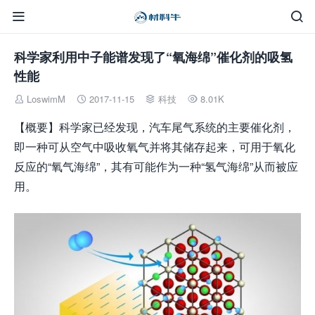


科学家利用中子能谱发现了“氧海绵”催化剂的吸氢
性能
LoswimM
2017-11-15
科技
8.01K




【概要】科学家已经发现，汽车尾气系统的主要催化剂，
即一种可从空气中吸收氧气并将其储存起来，可用于氧化
反应的“氧气海绵”，其有可能作为一种“氢气海绵”从而被应
用。