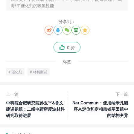
海绵”催化剂的吸氢性能
分享到：





0 赞

标签
催化剂
材料测试
上一篇
下一篇
中科院合肥研究院孙玉平&鲁文
Nat.Commun：使用纳米孔测
建课题组：二维电荷密度波材料
序来定位和定相患者基因组中
研究取得进展
的结构变异