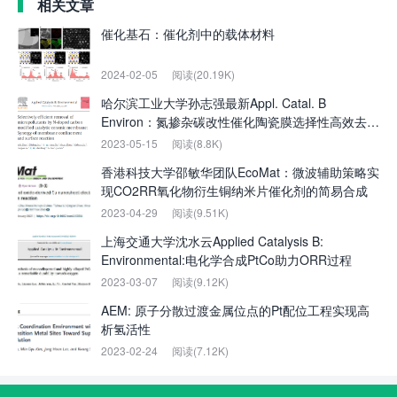
相关文章
催化基石：催化剂中的载体材料
2024-02-05
阅读(20.19K)
哈尔滨工业大学孙志强最新Appl. Catal. B
Environ：氮掺杂碳改性催化陶瓷膜选择性高效去除
微污染物
2023-05-15
阅读(8.8K)
香港科技大学邵敏华团队EcoMat：微波辅助策略实
现CO2RR氧化物衍生铜纳米片催化剂的简易合成
2023-04-29
阅读(9.51K)
上海交通大学沈水云Applied Catalysis B:
Environmental:电化学合成PtCo助力ORR过程
2023-03-07
阅读(9.12K)
AEM: 原子分散过渡金属位点的Pt配位工程实现高
析氢活性
2023-02-24
阅读(7.12K)