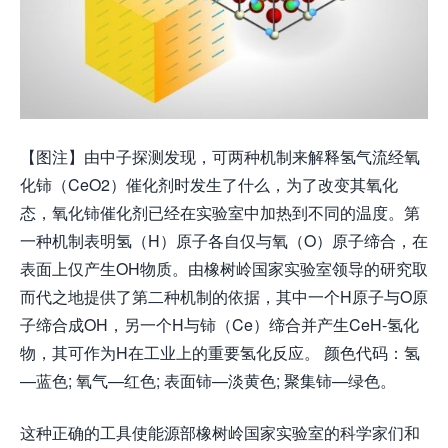
【图注】由中子探测发现，可两种机制来解释氢气流经氧
化铈（CeO2）催化剂时发生了什么，为了改变其氧化
态，氧化铈催化剂已经在实验室中加热到不同的温度。第
一种机制表明氢（H）原子各自仅与氧（O）原子缔合，在
表面上仅产生OH物质。由橡树岭国家实验室领导的研究取
而代之地提供了第二种机制的依据，其中一个H原子与O原
子缔合成OH，另一个H与铈（Ce）缔合并产生CeH-氢化
物，其可作为H在工业上的重要氢化反应。 颜色代码：氢
—蓝色; 氧气—红色; 表面铈—淡黄色; 聚集铈—绿色。
这种正确的工具使能源部橡树岭国家实验室的科学家们和