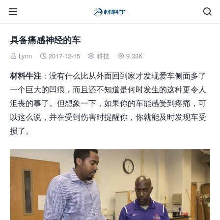


具备痛感神经的车
Lynn
2017-12-15
科技
9.33K




材料牛注
：没有什么比从外面回到家才发现爱车侧面多了
一个巨大的凹痕，而且还不知道是何时发生的这种更令人
沮丧的事了。但想象一下，如果你的车能感受到疼痛，可
以这么说，并在受到伤害时提醒你，你就能及时发现车受
损了。