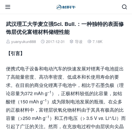


武汉理工大学麦立强Sci. Bull.：一种独特的表面修
饰层优化富锂材料储锂性能
yuanyukun888
2017-12-31
导读
7.18K




【引言】
便携式电子设备和电动汽车的快速发展对锂离子电池提出
了高能量密度、高功率密度、低成本和长使用寿命的要
求。在目前的商业化锂离子电池中，相比于石墨负极（理
–1
论容量为372 mAh g
），正极材料较低的比容量，如钴
–1
酸锂（150 mAh g
）成为限制电池发展的瓶颈。在众多
的正极材料中，富锂层状氧化物材料由于其具有极高的比
–1
+
容量（>250 mAh g
）和工作电压（> 3.5 V
vs.
Li
/Li）而
引起了广泛的关注。然而，在充放电过程中由层状向尖晶