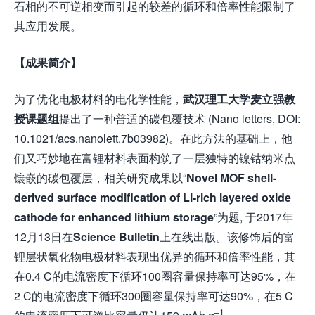
石相的不可逆相变而引起的较差的循环和倍率性能限制了
其应用发展。
【成果简介】
为了优化电极材料的电化学性能，
武汉理工大学麦立强教
授课题组
提出了一种普适的碳包覆技术 (Nano letters, DOI:
10.1021/acs.nanolett.7b03982)。在此方法的基础上，他
们又巧妙地在富锂材料表面构筑了一层独特的镍钴纳米点
镶嵌的碳包覆层，相关研究成果以“
Novel MOF shell-
derived surface modification of Li-rich layered oxide
cathode for enhanced lithium storage
”为题, 于2017年
12月13日在
Science Bulletin
上在线出版。该修饰后的富
锂层状氧化物电极材料表现出优异的循环和倍率性能，其
在0.4 C的电流密度下循环100圈容量保持率可达95%，在
2 C的电流密度下循环300圈容量保持率可达90%，在5 C
–1