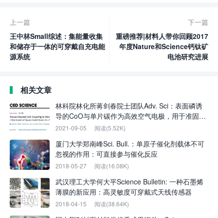
上一篇
下一篇
王中林Small综述：集能量收集
重磅推荐|材料人带你回顾2017
和储存于一体的可穿戴自充电能
年度Nature和Science钙钛矿
源系统
电池研究进展
相关文章
林科院林化所蒋剑春院士团队Adv. Sci：表面磷诱
导的CoO与单片碳作为高效空气电极，用于准固态
锌空气电池
2021-09-05
阅读(5.52K)
厦门大学郑南峰Sci. Bull.：单原子催化剂载体不可
忽视的作用：可直接参与催化反应
2018-05-27
阅读(16.08K)
武汉理工大学何大平Science Bulletin: 一种石墨烯
薄膜的新应用：高灵敏度可穿戴式天线传感器
2018-04-15
阅读(38.64K)