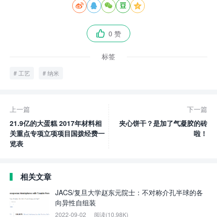





0 赞

标签
工艺
纳米
上一篇
下一篇
21.9亿的大蛋糕 2017年材料相
夹心饼干？是加了气凝胶的砖
关重点专项立项项目国拨经费一
啦！
览表
相关文章
JACS/复旦大学赵东元院士：不对称介孔半球的各
向异性自组装
2022-09-02
阅读(10.98K)