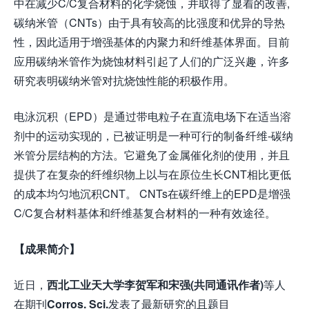
中在减少C/C复合材料的化学烧蚀，并取得了显着的改善,
碳纳米管（CNTs）由于具有较高的比强度和优异的导热
性，因此适用于增强基体的内聚力和纤维基体界面。目前
应用碳纳米管作为烧蚀材料引起了人们的广泛兴趣，许多
研究表明碳纳米管对抗烧蚀性能的积极作用。
电泳沉积（EPD）是通过带电粒子在直流电场下在适当溶
剂中的运动实现的，已被证明是一种可行的制备纤维-碳纳
米管分层结构的方法。它避免了金属催化剂的使用，并且
提供了在复杂的纤维织物上以与在原位生长CNT相比更低
的成本均匀地沉积CNT。 CNTs在碳纤维上的EPD是增强
C/C复合材料基体和纤维基复合材料的一种有效途径。
【成果简介】
近日，
西北工业天大学李贺军和宋强
(
共同通讯作者
)
等人
在期刊
Corros. Sci.
发表了最新研究的且题目