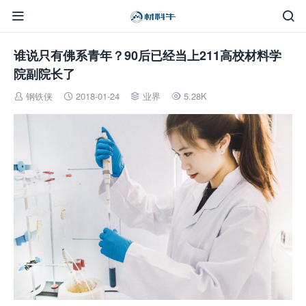


谁说只有佛系青年？90后已经当上211高校材料学
院副院长了
钢铁侠
2018-01-24
业界
5.28K



