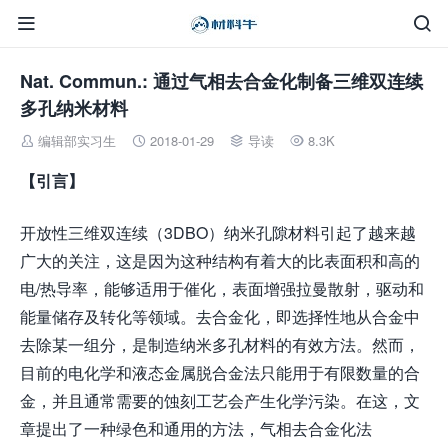


Nat. Commun.: 通过气相去合金化制备三维双连续
多孔纳米材料
编辑部实习生
2018-01-29
导读
8.3K




【引言】
开放性三维双连续（3DBO）纳米孔隙材料引起了越来越
广大的关注，这是因为这种结构有着大的比表面积和高的
电/热导率，能够适用于催化，表面增强拉曼散射，驱动和
能量储存及转化等领域。去合金化，即选择性地从合金中
去除某一组分，是制造纳米多孔材料的有效方法。然而，
目前的电化学和液态金属脱合金法只能用于有限数量的合
金，并且通常需要的蚀刻工艺会产生化学污染。在这，文
章提出了一种绿色和通用的方法，气相去合金化法