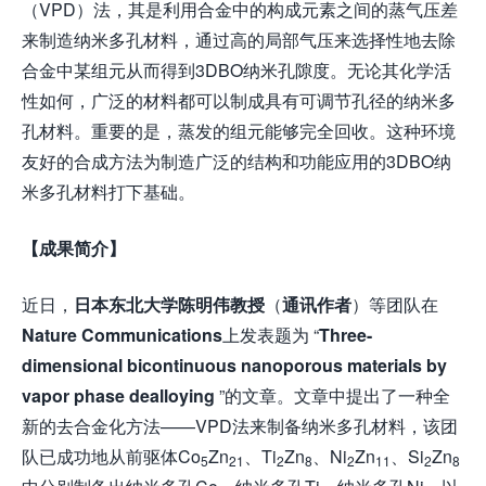
（VPD）法，其是利用合金中的构成元素之间的蒸气压差
来制造纳米多孔材料，通过高的局部气压来选择性地去除
合金中某组元从而得到3DBO纳米孔隙度。无论其化学活
性如何，广泛的材料都可以制成具有可调节孔径的纳米多
孔材料。重要的是，蒸发的组元能够完全回收。这种环境
友好的合成方法为制造广泛的结构和功能应用的3DBO纳
米多孔材料打下基础。
【成果简介】
近日，
日本东北大学陈明伟教授
（
通讯作者
）等团队在
Nature Communications
上发表题为 “
Three-
dimensional bicontinuous nanoporous materials by
vapor phase dealloying
”的文章。文章中提出了一种全
新的去合金化方法——VPD法来制备纳米多孔材料，该团
队已成功地从前驱体Co
Zn
、Ti
Zn
、Ni
Zn
、Si
Zn
5
21
2
8
2
11
2
8