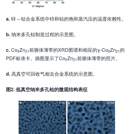
a.
锌 – 钴合金系统中锌和钴的饱和蒸汽压的温度依赖性。
b.
纳米多孔钴制造过程的示意图。
c.
Co
Zn
前驱体薄带的XRD图谱和相应的γ-Co
Zn
的
5
21
5
21
PDF标准卡。插图显示了Co
Zn
前驱体薄带的照片。
5
21
d.
高真空可回收气相去合金系统的示意图。
图2. 低真空纳米多孔钴的微观结构表征