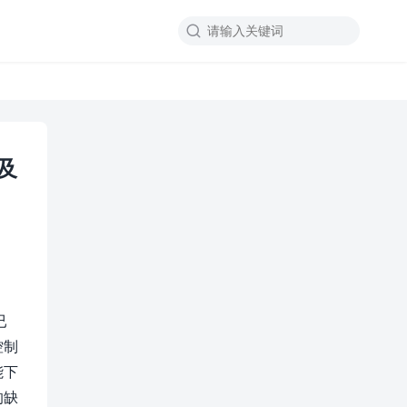

制及
已
控制
能下
的缺