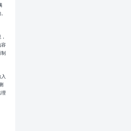
满
响。
境，
电容
而制
输入
测
供理