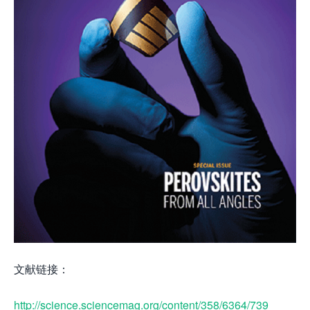
文献链接：
http://science.sciencemag.org/content/358/6364/739