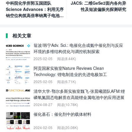
中科院化学所郭玉国团队
JACS: 二维GeSe2面内各向异
Science Advances：利用无序
性及短波偏振光探测研究
钠空位构筑高倍率钠离子电池正
极材料
相关文章
翁波/韩宁Adv. Sci.: 电催化合成氨中催化剂与反应
环境的多维结构优化与调控机制探索
2025-02-05
阅读(8.44K)
阿贡国家实验室Nature Reviews Clean
Technology: 锂电制造业的先进电极加工
2025-02-05
阅读(6.71K)
清华大学-鄂尔多斯实验室魏飞-张晨曦团队AFM:锂
磷氧氮固态电解质在高能锂金属电池中的应用进展
2024-08-27
阅读(10.78K)
催化基石：催化剂中的载体材料
2024-02-05
阅读(20.08K)