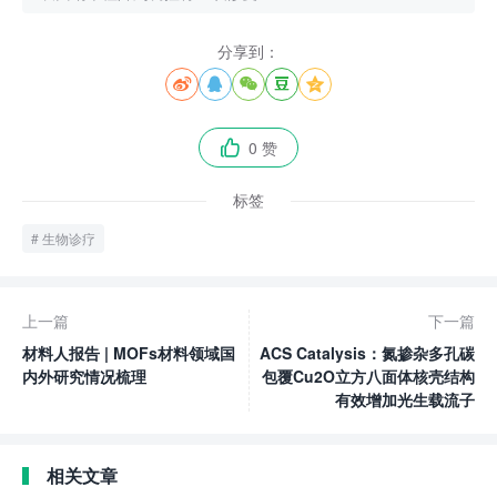
分享到：





0 赞

标签
生物诊疗
上一篇
下一篇
材料人报告 | MOFs材料领域国
ACS Catalysis：氮掺杂多孔碳
内外研究情况梳理
包覆Cu2O立方八面体核壳结构
有效增加光生载流子
相关文章