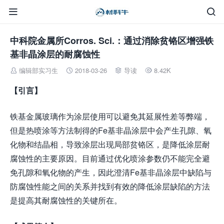


中科院金属所Corros. Sci.：通过消除贫铬区增强铁
基非晶涂层的耐腐蚀性
编辑部实习生
2018-03-26
导读
8.42K




【引言】
铁基金属玻璃作为涂层使用可以避免其延展性差等弊端，
但是热喷涂等方法制得的Fe基非晶涂层中会产生孔隙、氧
化物和结晶相，导致涂层出现局部贫铬区，是降低涂层耐
腐蚀性的主要原因。目前通过优化喷涂参数仍不能完全避
免孔隙和氧化物的产生，因此澄清Fe基非晶涂层中缺陷与
防腐蚀性能之间的关系并找到有效的降低涂层缺陷的方法
是提高其耐腐蚀性的关键所在。