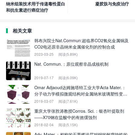
纳米组装技术用于传递毒性蛋白
凝胶肽与免疫治疗
和抗生素进行癌症治疗
相关文章
韩布兴院士Nat.Commun:超临界CO2氧化金属铜及
CO2电还原非晶纳米金属催化剂的控制合成
2023-03-25
阅读(5.89K)
Nat. Commun.：原位观察非晶成核机制
2019-07-17
阅读(6.09K)
Omar Adjaoud达姆施塔特工业大学Acta Mater.：
分子动力学模拟微观结构对金属纳米玻璃塑性变形
行为的影响
2019-03-07
阅读(7.61K)
重庆大学张胜涛教授Corros. Sci.：银杏叶提取剂
——X70钢在盐酸中的有效缓蚀剂
2018-02-04
阅读(5.15K)
Adv. Mater.：相称的石墨烯涂层对铜的耐腐蚀性的