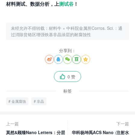
材料测试、数据分析，上
测试谷
！
未经允许不得转载：
材料牛
»
中科院金属所Corros. Sci.：通
过消除贫铬区增强铁基非晶涂层的耐腐蚀性
分享到：





0 赞

标签
金属腐蚀
非晶
上一篇
下一篇
莫然&顾臻Nano Letters：分层
华科杨坤禹ACS Nano :注射水