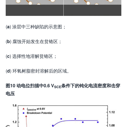
(
a
) 涂层中三种缺陷的示意图；
(
b
) 腐蚀开始发生在贫铬区；
(
c
) 选择性地溶解贫铬区；
(
d
) 环氧树脂密封溶解后的区域。
图10 动电位扫描中0.6 V
条件下的钝化电流密度和击穿
SCE
电压