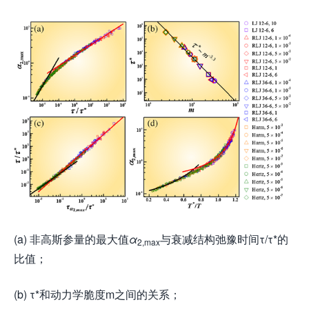
(a) 非高斯参量的最大值
α
与衰减结构弛豫时间τ/τ*的
2,max
比值；
(b) τ*和动力学脆度m之间的关系；