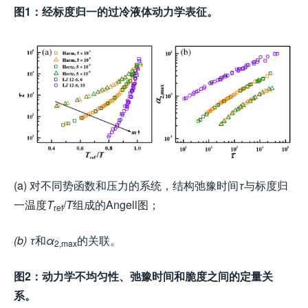
图1：经标度归一的过冷液体动力学表征。
(a) 对不同势函数和压力的系统，结构弛豫时间
τ
与标度归
一温度
T
/
T
组成的Angell图；
ref
(b) τ
和
α
的关联。
2,max
图2：动力学不均匀性、弛豫时间和脆度之间的定量关
系。