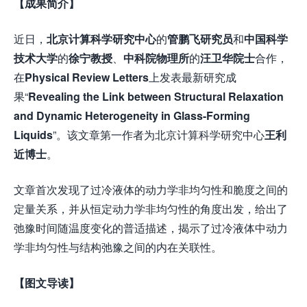
【成果简介】
近日，
北京计算科学研究中心
的
管鹏飞研究员
和
中国科学
技术大学
的
徐宁教授
、
中科院物理所
的
汪卫华院士
合作，
在
Physical Review Letters
上发表最新研究成
果“
Revealing the Link between Structural Relaxation
and Dynamic Heterogeneity in Glass-Forming
Liquids
”。该文章第一作者为北京计算科学研究中心
王利
近博士
。
文章首次发现了过冷液体的动力学非均匀性和脆度之间的
定量关系，并从恒定动力学非均匀性的角度出发，给出了
弛豫时间随温度变化的普适描述，揭示了过冷液体中动力
学非均匀性与结构弛豫之间的内在关联性。
【图文导读】