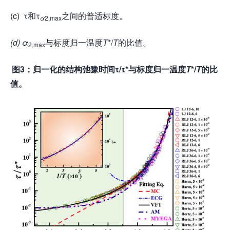
(c) τ和τ
之间的普适标度。
α
2,max
(d) α
与标度归一温度
T
*/
T
的比值。
2,max
图3：归一化的结构弛豫时间τ/τ*与标度归一温度
T
*/
T
的比
值。