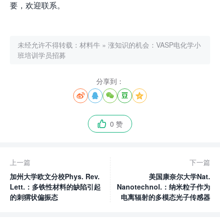
要，欢迎联系。
未经允许不得转载：
材料牛
»
涨知识的机会：VASP电化学小
班培训学员招募
分享到：





0 赞

上一篇
下一篇
加州大学欧文分校Phys. Rev.
美国康奈尔大学Nat.
Lett.：多铁性材料的缺陷引起
Nanotechnol.：纳米粒子作为
的刺猬状偏振态
电离辐射的多模态光子传感器