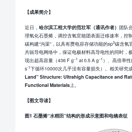
【成果简介】
近日，
哈尔滨工程大学的范壮军（通讯作者）
团队
理氧化石墨烯，调控含氧官能团表面迁移速率，控制
3
碳构建“沟渠”，以具有赝电容存储功能的sp
碳含氧
共轭导电网络中，保证电极材料高导电性的同时，
−
1
−
1
现出超高容量（436 F g
at 0.5 A g
）、高倍率性能（
-1
s
下循环10000次几乎没有容量损失）。相关研究成
Land” Structure: Ultrahigh Capacitance and Ra
Functional Materials
上。
【图文导读】
图
1
石墨烯“水稻田”结构的形成示意图和电镜表征