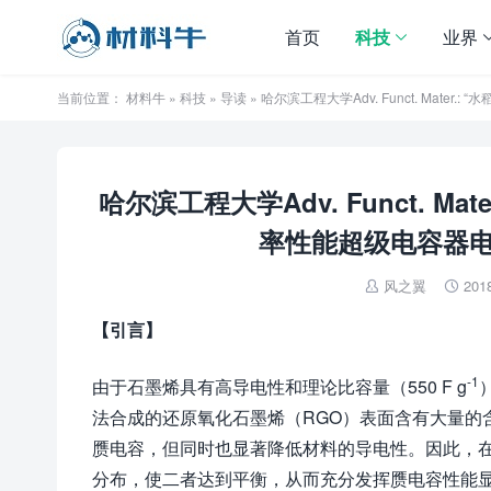
首页
科技
业界
当前位置：
材料牛
»
科技
»
导读
» 哈尔滨工程大学Adv. Funct. Ma
哈尔滨工程大学Adv. Funct. M
率性能超级电容器
风之翼
201


【引言】
-1
由于石墨烯具有高导电性和理论比容量（550 F g
法合成的还原氧化石墨烯（RGO）表面含有大量的
赝电容，但同时也显著降低材料的导电性。因此，在
分布，使二者达到平衡，从而充分发挥赝电容性能