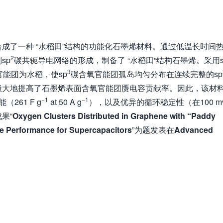
合成了一种 “水稻田”结构的功能化石墨烯材料。通过低温长时间
2
sp
碳共轭导电网络的形成，制备了 “水稻田”结构石墨烯。采用s
3
官能团为水稻，使sp
碳含氧官能团孤岛均匀分布在连续完整的sp
极大地提高了石墨烯表面含氧官能团赝电容贡献率。因此，该材
−
1
−
1
261 F g
at 50 A g
），以及优异的循环稳定性（在100 m
果“
Oxygen Clusters Distributed in Graphene with “Paddy
te Performance for Supercapacitors
”为题发表在
Advanced