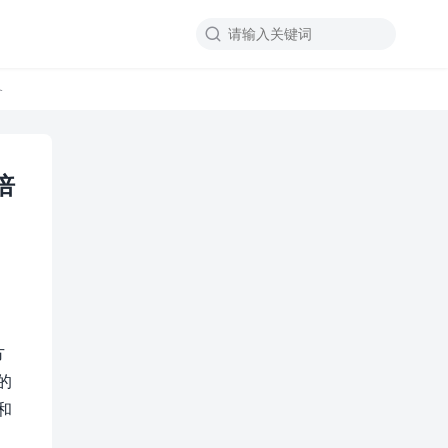

备
倍
方
的
和