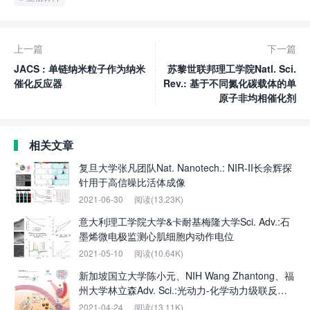
上一篇
下一篇
JACS : 单链纳米粒子作为纳米
苏黎世联邦理工学院Natl. Sci.
催化反应器
Rev.: 基于不同氮化碳载体的单
原子非均相催化剂
相关文章
复旦大学张凡团队Nat. Nanotech.: NIR-II长余辉探
针用于高信噪比活体成像
2021-06-30
阅读(13.23K)
意大利理工学院大学&卡耐基梅隆大学Sci. Adv.:石
墨烯微电极监测心肌细胞内动作电位
2021-05-10
阅读(10.64K)
新加坡国立大学陈小元、NIH Wang Zhantong、福
州大学林立森Adv. Sci.:光动力-化学动力级联反应
用于有效的药物输送和增强的联合疗法
2021-04-24
阅读(13.11K)