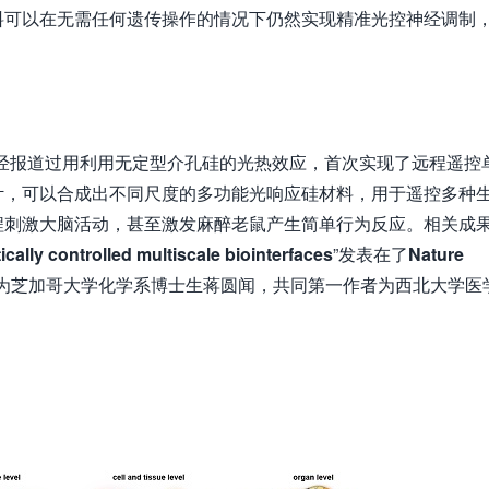
料可以在无需任何遗传操作的情况下仍然实现精准光控神经调制
ials上曾经报道过用利用无定型介孔硅的光热效应，首次实现了远程遥控
计，可以合成出不同尺度的多功能光响应硅材料，用于遥控多种
程刺激大脑活动，甚至激发麻醉老鼠产生简单行为反应。相关成
ically controlled multiscale biointerfaces
”发表在了
Nature
为芝加哥大学化学系博士生蒋圆闻，共同第一作者为西北大学医
。