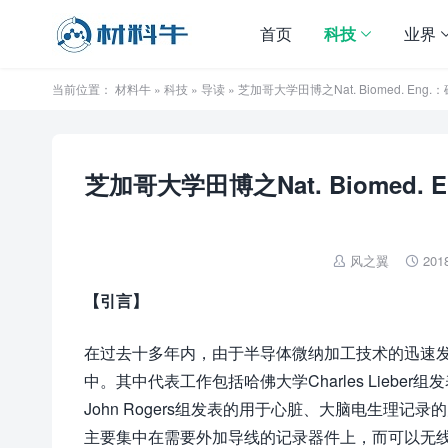
首页
科技
业界
当前位置：
材料牛
»
科技
»
导读
» 芝加哥大学田博之Nat. Biomed. 
芝加哥大学田博之Nat. Biome
风之翼
201


【引言】
在过去十多年内，由于半导体微纳加工技术的迅速
中。其中代表工作包括哈佛大学Charles Lieb
John Rogers组发表的用于心脏、大脑电生理
主要集中在需要外加导线的记录器件上，而可以无