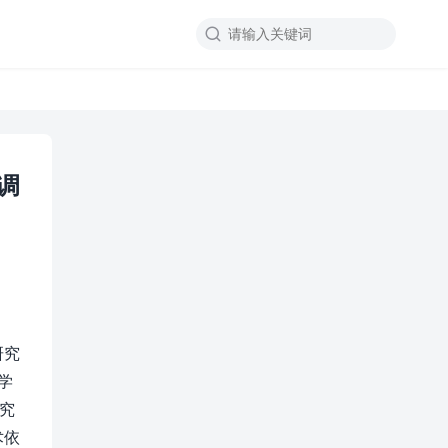

经调
研究
学
研究
术依