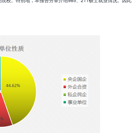
1类院校。特别地，本报告分章介绍985、211硕士就业情况。因此