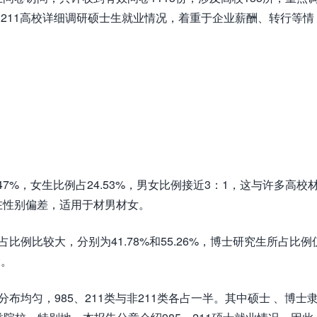
、211高校详细调研硕士生就业情况，着重于企业薪酬、转行等情
。
.47%，女生比例占24.53%，男女比例接近3：1，这与许多高校
在性别偏差，适用于材男材女。
例比较大，分别为41.78%和55.26%，博士研究生所占比例
大。
布均匀，985、211类与非211类各占一半。其中硕士 、博士