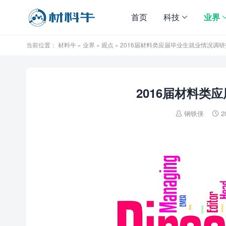
首页
科技
业界
当前位置：
材料牛
»
业界
»
观点
» 2016届材料类应届毕业生就业情况调
2016届材料类
钢铁侠
2

