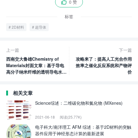
0 赞

标签
2D材料
超导体
上一篇
下一篇
西南交大鲁雄Chemistry of
攻略来了：提高人工光合作用
Materials封面文章：基于导电
效率之催化反应系统和产物评
高分子纳米纤维的透明导电水凝
价
胶
相关文章
Science综述：二维碳化物和氮化物 (MXenes)
2021-06-18
阅读(25.77K)
电子科大/南洋理工 AFM 综述：基于2D材料的突触
器件应用于神经形态计算的最新进展