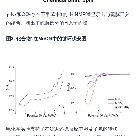
1
在N
和CO
存在下甲苯中1的
H NMR谱显示出与硫脲部分
2
2
的结合。圈出了硫脲部分的H原子的峰。
图
3.
化合物
1
在
MeCN
中的循环伏安图
电化学实验支持了在CO
还原反应中涉及了氢的转移。
2