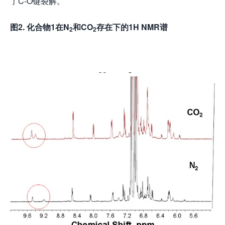
了C-O键裂解。
图
2.
化合物
1
在
N
和
CO
存在下的
1H NMR
谱
2
2