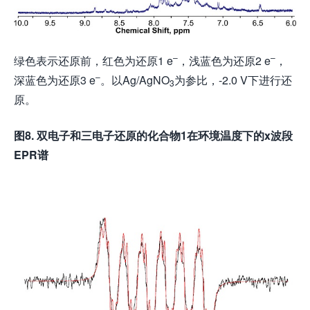
–
–
绿色表示还原前，红色为还原1 e
，浅蓝色为还原2 e
，
–
深蓝色为还原3 e
。以Ag/AgNO
为参比，-2.0 V下进行还
3
原。
图
8.
双电子和三电子还原的化合物
1
在环境温度下的
x
波段
EPR
谱