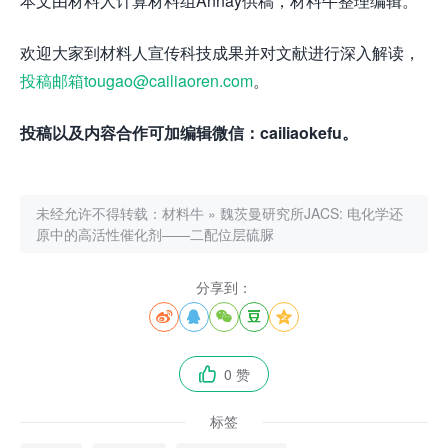
本文由材料人计算材料组Annay供稿，材料牛整理编辑。
欢迎大家到材料人宣传科技成果并对文献进行深入解读，
投稿邮箱tougao@cailiaoren.com
。
投稿以及内容合作可加编辑微信：
cailiaokefu
。
未经允许不得转载：
材料牛
»
魏茨曼研究所JACS: 电化学还
原中的高活性催化剂——二配位层硫脲
分享到：





0 赞

标签