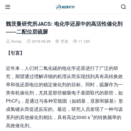


魏茨曼研究所JACS: 电化学还原中的高活性催化剂
——二配位层硫脲
Annay
2018-09-26
导读
11.12K




【引言】
近年来，人们对二氧化碳的电化学还原进行了广泛的研
究，期望通过理解详细的机理从而实现找到具有高转换效
率和低还原电位的稳定催化剂的目标。同时，硫脲作为一
类有机催化剂，尤其是那些被吸电子基团取代的那些，如
PhCF
，是通过与各种官能团（如硝基，亚胺和羰基）形
3
成氢键从而促进反应的。最近，研究人员发现了一种与该
-1
系列的其他催化剂相比，具有高达3040 s
的转换频率的
高效催化剂。