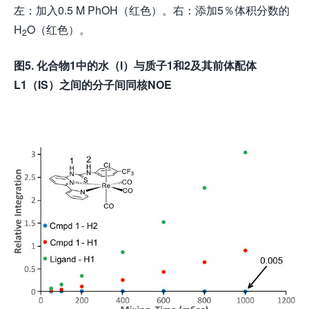
左：加入0.5 M PhOH（红色）。右：添加5％体积分数的
H
O（红色）。
2
图
5.
化合物
1
中的水（
I
）与质子
1
和
2
及其前体配体
L1
（
IS
）之间的分子间同核
NOE