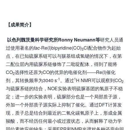
【成果简介】
以色列魏茨曼科学研究所
Ronny Neumann
等
研究人员通
过使用著名的
fac-
Re(I)bipyridine(CO)
Cl配合物作为起始
3
点，在已知硫脲系链可以与羰基组成氢键的情况下，在第
二配位层内用硫脲系链修饰了二吡啶配体，得到了能将
CO
选择性还原为CO的优异的电催化剂——Re(I)催化
2
-1
1
剂，其转换频率为3040 s
。通过
H NMR可以观察到CO
2
与硫脲系链的结合，NOE实验表明硫脲基团的氢原子不稳
定；进一步的实验表明，硫脲部分也是一个局部质子源，
外加一个外部质子源实际上抑制了催化。通过DFT计算发
现，质子总是结合到最近的二氧化碳氧原子上，形成金属
羧酸，而不经历任何最小或过渡状态，从而解释了动力学
同位素效应的缺失；采用EPR和NMR光谱对各种还原中间