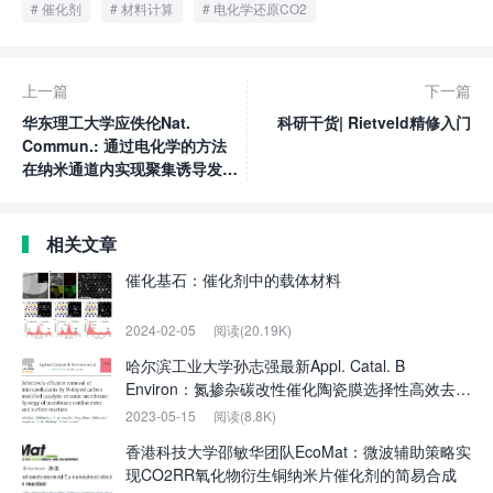
催化剂
材料计算
电化学还原CO2
上一篇
下一篇
华东理工大学应佚伦Nat.
科研干货| Rietveld精修入门
Commun.: 通过电化学的方法
在纳米通道内实现聚集诱导发光
动态过程的调控及可视化
相关文章
催化基石：催化剂中的载体材料
2024-02-05
阅读(20.19K)
哈尔滨工业大学孙志强最新Appl. Catal. B
Environ：氮掺杂碳改性催化陶瓷膜选择性高效去除
微污染物
2023-05-15
阅读(8.8K)
香港科技大学邵敏华团队EcoMat：微波辅助策略实
现CO2RR氧化物衍生铜纳米片催化剂的简易合成