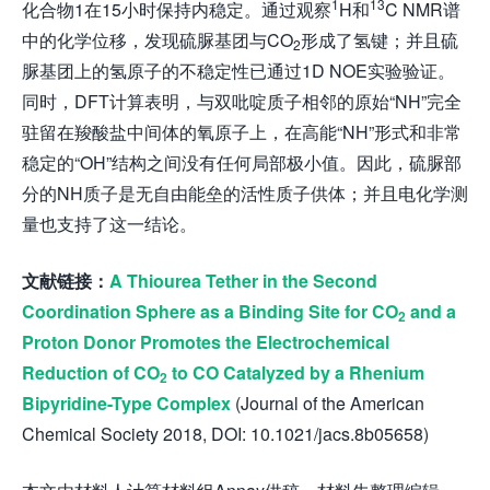
1
13
化合物1在15小时保持内稳定。通过观察
H和
C NMR谱
中的化学位移，发现硫脲基团与CO
形成了氢键；并且硫
2
脲基团上的氢原子的不稳定性已通过1D NOE实验验证。
同时，DFT计算表明，与双吡啶质子相邻的原始“NH”完全
驻留在羧酸盐中间体的氧原子上，在高能“NH”形式和非常
稳定的“OH”结构之间没有任何局部极小值。因此，硫脲部
分的NH质子是无自由能垒的活性质子供体；并且电化学测
量也支持了这一结论。
文献链接：
A Thiourea Tether in the Second
Coordination Sphere as a Binding Site for CO
and a
2
Proton Donor Promotes the Electrochemical
Reduction of CO
to CO Catalyzed by a Rhenium
2
Bipyridine-Type Complex
(Journal of the American
Chemical Society 2018, DOI: 10.1021/jacs.8b05658)