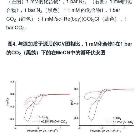
（左图）1 mM的化合物1，1 bar N
。（右图）1 mM的化
2
合物1，1 bar N
（黑色）；1 mM 的化合物1，1 bar
2
CO
（红色）；1 mM
fac-
Re(bpy)(CO)
Cl（蓝色），1
2
3
bar CO
。
2
图
4.
与添加质子源后的
CV
图相比，
1 mM
化合物
1
在
1 bar
的
CO
（黑线）下的在
MeCN
中的循环伏安图
2