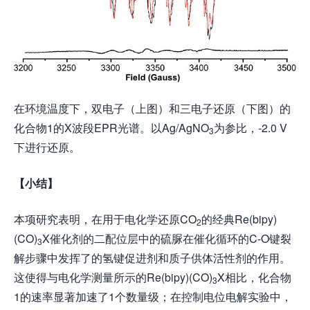
在环境温度下，双电子（上图）和三电子还原（下图）的
化合物1的X波段EPR光谱。以Ag/AgNO
为参比，-2.0 V
3
下进行还原。
【小结】
本项研究表明，在用于电化学还原CO
的经典Re(bipy)
2
(CO)
X催化剂的二配位层中的硫脲在催化循环的C-O键裂
3
解步骤中发挥了的氢键促进剂和质子供体活性剂的作用。
这使得与电化学测量所示的Re(bipy)(CO)
X相比，化合物
3
1的速率显著加速了1个数量级；在控制电位电解实验中，