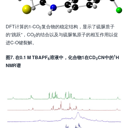
DFT计算的1-CO
复合物的稳定结构，显示了硫脲质子
2
的“跳跃”，CO
的结合以及与硫脲氢原子的相互作用以促
2
进C-O键裂解。
1
图
7.
在
0.1 M TBAPF
溶液中
，化合物
1
在
CD
CN
中的
H
6
3
NMR
谱