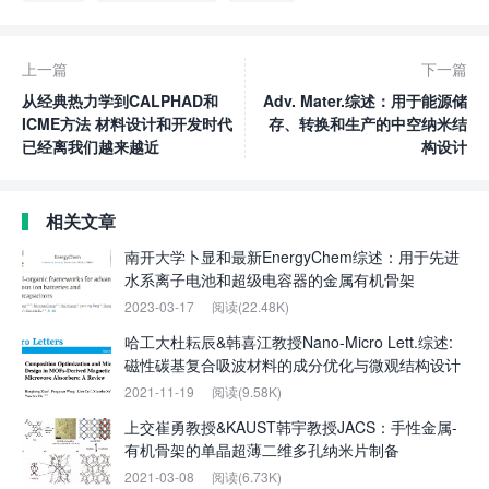
上一篇
下一篇
从经典热力学到CALPHAD和
Adv. Mater.综述：用于能源储
ICME方法 材料设计和开发时代
存、转换和生产的中空纳米结
已经离我们越来越近
构设计
相关文章
南开大学卜显和最新EnergyChem综述：用于先进
水系离子电池和超级电容器的金属有机骨架
2023-03-17
阅读(22.48K)
哈工大杜耘辰&韩喜江教授Nano-Micro Lett.综述:
磁性碳基复合吸波材料的成分优化与微观结构设计
2021-11-19
阅读(9.58K)
上交崔勇教授&KAUST韩宇教授JACS：手性金属-
有机骨架的单晶超薄二维多孔纳米片制备
2021-03-08
阅读(6.73K)