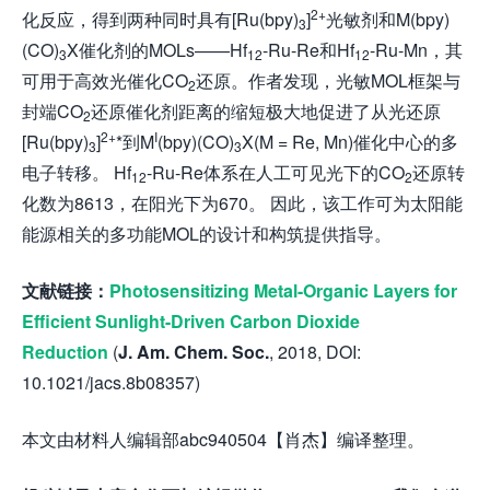
2+
化反应，得到两种同时具有[Ru(bpy)
]
光敏剂和M(bpy)
3
(CO)
X催化剂的MOLs——Hf
-Ru-Re和Hf
-Ru-Mn，其
3
12
12
可用于高效光催化CO
还原。作者发现，光敏MOL框架与
2
封端CO
还原催化剂距离的缩短极大地促进了从光还原
2
2+
I
[Ru(bpy)
]
*到M
(bpy)(CO)
X(M = Re, Mn)催化中心的多
3
3
电子转移。 Hf
-Ru-Re体系在人工可见光下的CO
还原转
12
2
化数为8613，在阳光下为670。 因此，该工作可为太阳能
能源相关的多功能MOL的设计和构筑提供指导。
文献链接：
Photosensitizing Metal-Organic Layers for
Efficient Sunlight-Driven Carbon Dioxide
Reduction
(
J. Am. Chem. Soc.
, 2018, DOI:
10.1021/jacs.8b08357)
本文由材料人编辑部abc940504【肖杰】编译整理。