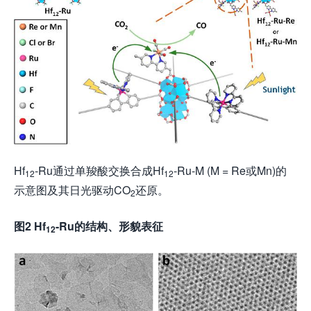
Hf
-Ru通过单羧酸交换合成Hf
-Ru-M (M = Re或Mn)的
12
12
示意图及其日光驱动CO
还原。
2
图2 Hf
-Ru的结构、形貌表征
12