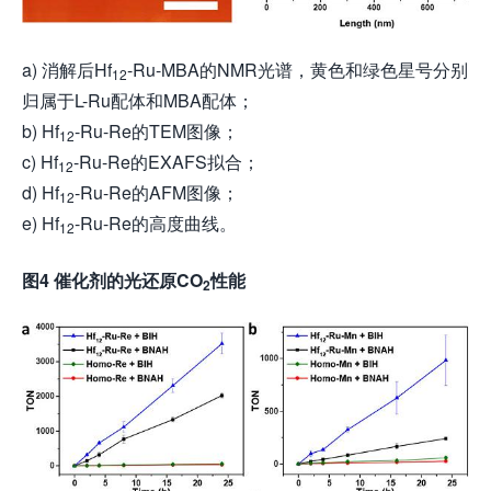
a) 消解后Hf
-Ru-MBA的NMR光谱，黄色和绿色星号分别
12
归属于L-Ru配体和MBA配体；
b) Hf
-Ru-Re的TEM图像；
12
c) Hf
-Ru-Re的EXAFS拟合；
12
d) Hf
-Ru-Re的AFM图像；
12
e) Hf
-Ru-Re的高度曲线。
12
图4 催化剂的光还原CO
性能
2