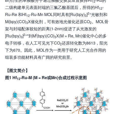
Br)衍生的单羧酸分子通过羧酸交换反应置换掉Hf
-Ru的
12
二级构建单元表面封端的三氟乙酸基团后，所得的Hf
-
12
2+
Ru-Re 和Hf
-Ru-Mn MOL同时具有[Ru(bpy)
]
光敏剂和
12
3
M(bpy)(CO)
X催化剂，可有效地光催化还原CO
。MOL骨
3
2
架与封端配体较短的距离(1-2nm)促进了从光激发的
2+
I
[Ru(bpy)
]
*到M
(bpy)(CO)
X(M = Re, Mn)催化中心的多
3
3
电子转移，在人工可见光下CO
还原转化数为8613，阳光
2
下为670。因此，MOL作为一类用于研究人工光合作用的
组装多功能材料具有广阔的研究前景。
【图文简介】
图1 Hf
-Ru-M (M = Re或Mn)合成过程示意图
12