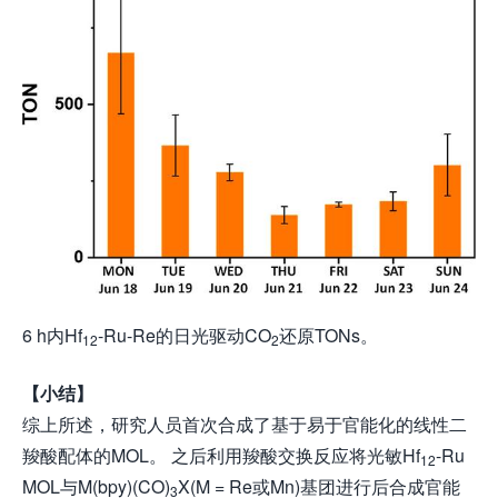
6 h内Hf
-Ru-Re的日光驱动CO
还原TONs。
12
2
【小结】
综上所述，研究人员首次合成了基于易于官能化的线性二
羧酸配体的MOL。 之后利用羧酸交换反应将光敏Hf
-Ru
12
MOL与M(bpy)(CO)
X(M = Re或Mn)基团进行后合成官能
3