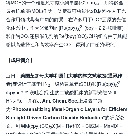
将MOF的一个维度尺寸减小到单层(<2 nm)后，所得的金
属有机单层(MOL)作为一类新型可功能化2D材料在人工光
合作用领域具有广阔的前景。在许多用于CO2还原的光催
2+
化体系中，作为光敏剂的[Ru(bpy)
]
(bpy = 2,2′-联吡啶)
3
I
和作为CO
还原催化剂的Re
(bpy)(CO)
Cl的组合由于其能
2
3
够以高选择性和高效率产生CO，得到了广泛的研究。
【成果简介】
近日，
美国芝加哥大学和厦门大学的林文斌教授(通讯作
2+
者)等
设计了基于Hf
二级构建单元(SBU)和[Ru(bpy)
]
12
3
(bpy = 2,2′-联吡啶)衍生的二羧酸配体的新型光敏MOL——
Hf
-Ru，并在
J. Am. Chem. Soc.
上发表了题
12
为“
Photosensitizing Metal-Organic Layers for Efficient
Sunlight-Driven Carbon Dioxide Reduction
”的研究论
文。利用M(bpy)(CO)
X(M = Re和X = Cl或M = Mn和X =
3