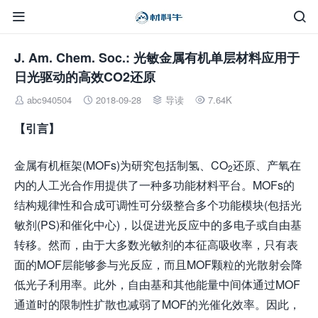


J. Am. Chem. Soc.: 光敏金属有机单层材料应用于
日光驱动的高效CO2还原
abc940504
2018-09-28
导读
7.64K




【引言】
金属有机框架(MOFs)为研究包括制氢、CO
还原、产氧在
2
内的人工光合作用提供了一种多功能材料平台。MOFs的
结构规律性和合成可调性可分级整合多个功能模块(包括光
敏剂(PS)和催化中心)，以促进光反应中的多电子或自由基
转移。然而，由于大多数光敏剂的本征高吸收率，只有表
面的MOF层能够参与光反应，而且MOF颗粒的光散射会降
低光子利用率。此外，自由基和其他能量中间体通过MOF
通道时的限制性扩散也减弱了MOF的光催化效率。因此，