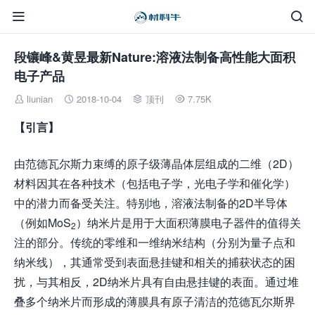


段镶峰&黄昱最新Nature:溶液法制备高性能大面积
电子产品
liunian
2018-10-04
顶刊
7.75K




【引言】
由范德瓦尔斯力束缚的原子级薄晶体层组成的二维（2D）
材料因其在各种技术（包括电子学，光电子学和催化学）
中的潜力而备受关注。特别地，溶液法制备的2D半导体
（例如MoS
）纳米片是用于大面积薄膜电子器件的值得关
2
注的部分。传统的零维和一维纳米结构（分别为量子点和
纳米线），其通常受到表面悬挂键和相关的捕获状态的困
扰，与其相反，2D纳米片具有自由悬挂键的表面。通过堆
叠多个纳米片而形成的薄膜具有原子清洁的范德瓦尔斯界