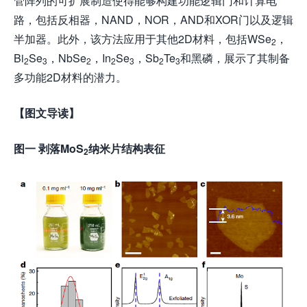
管阵列的可扩展制造使得能够构建功能逻辑门和计算电
路，包括反相器，NAND，NOR，AND和XOR门以及逻辑
半加器。此外，该方法应用于其他2D材料，包括WSe
，
2
Bi
Se
，NbSe
，In
Se
，Sb
Te
和黑磷，展示了其制备
2
3
2
2
3
2
3
多功能2D材料的潜力。
【图文导读】
图一 剥落MoS
纳米片结构表征
2