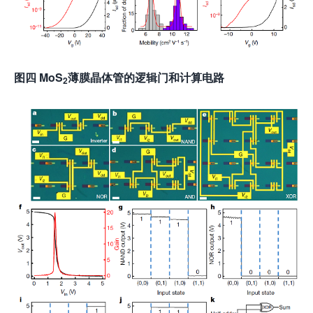
图四 MoS
薄膜晶体管的逻辑门和计算电路
2