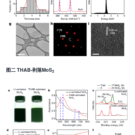
图二 THAB-剥落MoS
2