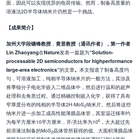
面，因此可以实现优异的电荷传输。然而，制备高质量的
溶液法2D半导体纳米片仍然是一个挑战。
【成果简介】
加州大学段镶锋教授
，
黄昱教授（通讯作者），第一作者
Lin Zhaoyang
在
Nature
发表一篇题为
“Solution-
processable 2D semiconductors for highperformance
large-area electronics”
的文章
。
本文报道了制备高度均
匀，可溶液加工，纯相半导体纳米片的一般方法，其涉及
将季铵分子电化学嵌入二维晶体中，然后进行温和的超声
处理和去角质过程。通过精确控制嵌入化学，获得了具有
窄厚度分布的纯相的半导体2H-MoS
纳米片。然后将这些
2
纳米片进一步加工成高性能薄膜晶体管，其室温迁移率约
6
为每平方厘米10平方厘米，开/关比率为10
，大大超过先
前溶液法制备的MoS
晶体管所获得的值。大面积薄膜晶体
2