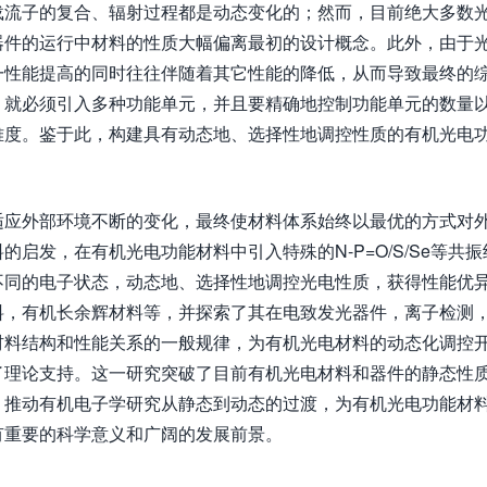
载流子的复合、辐射过程都是动态变化的；然而，目前绝大多数
器件的运行中材料的性质大幅偏离最初的设计概念。此外，由于
一性能提高的同时往往伴随着其它性能的降低，从而导致最终的
，就必须引入多种功能单元，并且要精确地控制功能单元的数量
难度。鉴于此，构建具有动态地、选择性地调控性质的有机光电
适应外部环境不断的变化，最终使材料体系始终以最优的方式对
启发，在有机光电功能材料中引入特殊的N-P=O/S/Se等共振
不同的电子状态，动态地、选择性地调控光电性质，获得性能优
料，有机长余辉材料等，并探索了其在电致发光器件，离子检测
材料结构和性能关系的一般规律，为有机光电材料的动态化调控
了理论支持。这一研究突破了目前有机光电材料和器件的静态性
，推动有机电子学研究从静态到动态的过渡，为有机光电功能材
有重要的科学意义和广阔的发展前景。