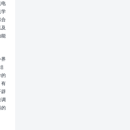
光电
光学
综合
以及
功能
外界
结
异的
，有
开辟
质调
料的