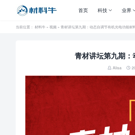
首页
科技
业界
当前位置：
材料牛
»
视频
» 青材讲坛第九期：动态自调节有机光电功能材
青材讲坛第九期：
Alisa
2

