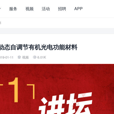
服务
视频
活动
招聘
APP
料
动态自调节有机光电功能材料
019-01-11
视频
6.01K

