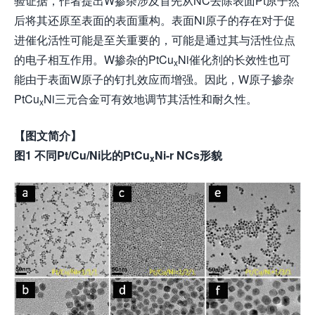
验证据，作者提出W掺杂涉及首先从NC去除表面Pt原子然
后将其还原至表面的表面重构。表面Ni原子的存在对于促
进催化活性可能是至关重要的，可能是通过其与活性位点
的电子相互作用。W掺杂的PtCu
Ni催化剂的长效性也可
x
能由于表面W原子的钉扎效应而增强。因此，W原子掺杂
PtCu
Ni三元合金可有效地调节其活性和耐久性。
x
【图文简介】
图1 不同Pt/Cu/Ni比的PtCu
Ni-r NCs形貌
x