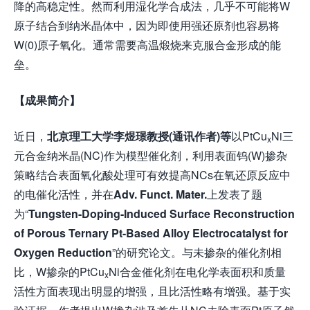
降的高稳定性。然而利用湿化学合成法，几乎不可能将W
原子结合到纳米晶体中，因为即使用强还原剂也容易将
W(0)原子氧化。通常需要高温煅烧来克服合金形成的能
垒。
【成果简介】
近日，
北京理工大学李煜璟教授(通讯作者)等
以PtCu
Ni三
x
元合金纳米晶(NC)作为模型催化剂，利用表面钨(W)掺杂
策略结合表面氧化酸处理可有效提高NCs在氧还原反应中
的电催化活性，并在
Adv. Funct. Mater.
上发表了题
为“
Tungsten-Doping-Induced Surface Reconstruction
of Porous Ternary Pt-Based Alloy Electrocatalyst for
Oxygen Reduction
”的研究论文。与未掺杂的催化剂相
比，W掺杂的PtCu
Ni合金催化剂在电化学表面积和质量
x
活性方面表现出明显的增强，且比活性略有增强。基于实