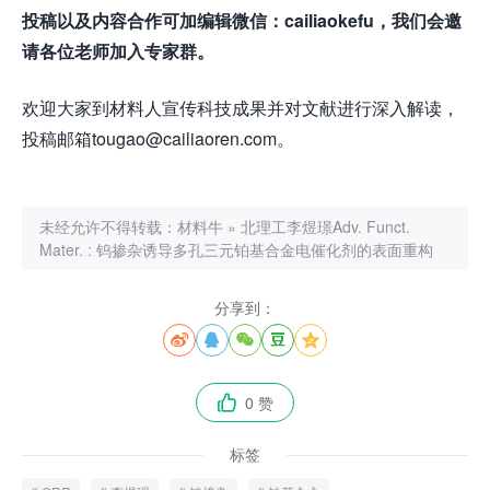
投稿以及内容合作可加编辑微信：cailiaokefu，我们会邀
请各位老师加入专家群。
欢迎大家到材料人宣传科技成果并对文献进行深入解读，
投稿邮箱tougao@cailiaoren.com。
未经允许不得转载：
材料牛
»
北理工李煜璟Adv. Funct.
Mater. : 钨掺杂诱导多孔三元铂基合金电催化剂的表面重构
分享到：





0 赞

标签