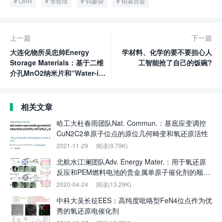
ORR
李煜璟
钨掺杂
铂基合金
上一篇
下一篇
大连化物所吴忠帅Energy
学材料、化学的要不要担心人
Storage Materials：基于二维
工智能抢了自己的饭碗?
介孔MnO2纳米片和“Water-in-
Salt”凝胶电解液的非对称微型
超级电容器
相关文章
哈工大杜春雨团队Nat. Commun.：基底应变调控
CuN2C2单原子位点的原位几何畸变和氧还原活性
2021-11-29
阅读(9.79K)
北航水江澜团队Adv. Energy Mater.：用于氧还原
反应和PEM燃料电池的贵金属单原子催化剂的顺序
合成和活性位点配位原则
2020-04-24
阅读(13.29K)
中科大吴长征EES：高纯度吡咯型FeN4位点作为优
秀的氧还原电催化剂