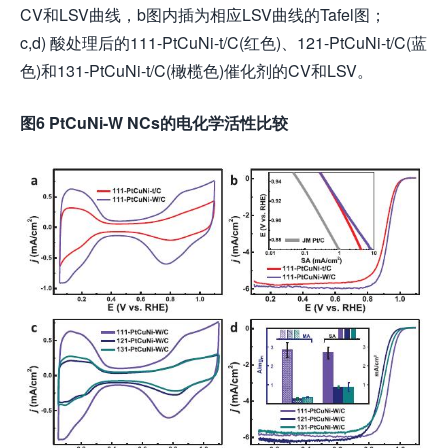
CV和LSV曲线，b图内插为相应LSV曲线的Tafel图；
c,d) 酸处理后的111-PtCuNi-t/C(红色)、121-PtCuNi-t/C(蓝
色)和131-PtCuNi-t/C(橄榄色)催化剂的CV和LSV。
图6 PtCuNi-W NCs的电化学活性比较