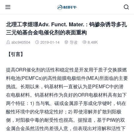


北理工李煜璟Adv. Funct. Mater. : 钨掺杂诱导多孔
三元铂基合金电催化剂的表面重构
abc940504
2019-01-14
导读
8.48K




【引言】
提高ORR催化剂的活性和稳定性是开发用于质子交换膜燃
料电池(PEMFCs)的高性能膜电极组件(MEA)所面临的主要
挑战。长期以来，钨基材料一直被认为是PEMFC中的潜
在电极材料。钨基材料作为良好的ORR电极材料具有如下
两个特征：1) 当与氧、碳或金属原子形成化学键时，钨在
酸性环境中的化学稳定性好；2) 即使溶解并扩散到阳极
侧，对阳极中毒的耐受性也很高。据报道，基于PtW的双
金属合金虽然活性尚差强人意，但表现出对溶解和活性下