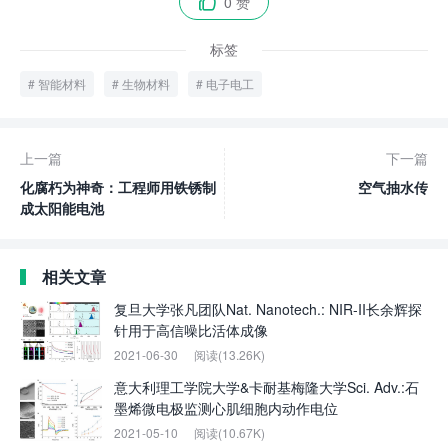
0 赞

标签
智能材料
生物材料
电子电工
上一篇
下一篇
化腐朽为神奇：工程师用铁锈制
空气抽水传
成太阳能电池
相关文章
复旦大学张凡团队Nat. Nanotech.: NIR-II长余辉探
针用于高信噪比活体成像
2021-06-30
阅读(13.26K)
意大利理工学院大学&卡耐基梅隆大学Sci. Adv.:石
墨烯微电极监测心肌细胞内动作电位
2021-05-10
阅读(10.67K)