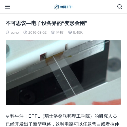


不可思议—电子设备界的“变形金刚”
echo
2016-03-02
科技
5.45K




材料牛注：EPFL（瑞士洛桑联邦理工学院）的研究人员
已经开发出了新型电路，这种电路可以任意弯曲或者拉伸