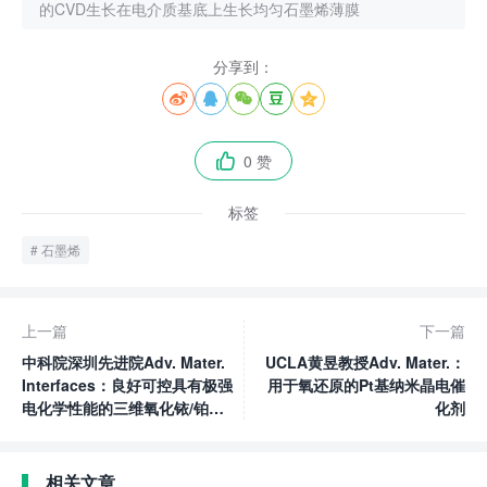
的CVD生长在电介质基底上生长均匀石墨烯薄膜
分享到：





0 赞

标签
石墨烯
上一篇
下一篇
中科院深圳先进院Adv. Mater.
UCLA黄昱教授Adv. Mater.：
Interfaces：良好可控具有极强
用于氧还原的Pt基纳米晶电催
电化学性能的三维氧化铱/铂纳
化剂
米复合材料
相关文章