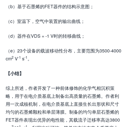
（b）基于石墨烯的FET器件的结构示意图；
（c）室温下，空气中装置的输出曲线；
（d）器件在VDS = -1 V时的转移曲线；
（e）23个设备的载波移动性分布，主要范围为3500-4000
2
-1
-1
cm
V
s
。
【小结】
综上所述，作者开发了一种前体修饰的化学气相沉积策
略，用于在电介质基底上制备出高质量的石墨烯。作者利
用一次成核机制，在电介质基底上直接生长出形状和尺寸
均匀的石墨烯颗粒和单层薄膜。制备的均匀单层石墨烯的
FET器件表现出优异的电性能，其载流子迁移率高达3800
2
-1
-1