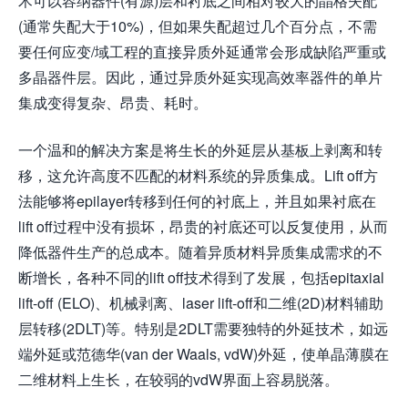
术可以容纳器件(有源)层和衬底之间相对较大的晶格失配
(通常失配大于10%)，但如果失配超过几个百分点，不需
要任何应变/域工程的直接异质外延通常会形成缺陷严重或
多晶器件层。因此，通过异质外延实现高效率器件的单片
集成变得复杂、昂贵、耗时。
一个温和的解决方案是将生长的外延层从基板上剥离和转
移，这允许高度不匹配的材料系统的异质集成。Lift off方
法能够将epilayer转移到任何的衬底上，并且如果衬底在
lift off过程中没有损坏，昂贵的衬底还可以反复使用，从而
降低器件生产的总成本。随着异质材料异质集成需求的不
断增长，各种不同的lift off技术得到了发展，包括epitaxial
lift-off (ELO)、机械剥离、laser lift-off和二维(2D)材料辅助
层转移(2DLT)等。特别是2DLT需要独特的外延技术，如远
端外延或范德华(van der Waals, vdW)外延，使单晶薄膜在
二维材料上生长，在较弱的vdW界面上容易脱落。