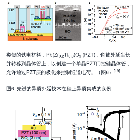
类似的铁电材料，Pb(Zr
Ti
)O
(PZT)，也被外延生长
0.2
0.8
3
并转移到晶体管上，以创建一个单晶PZT门控硅晶体管，
[19]
允许通过PZT层的极化来控制通道电荷。（图6）
图6. 先进的异质外延技术在硅上异质集成的实例