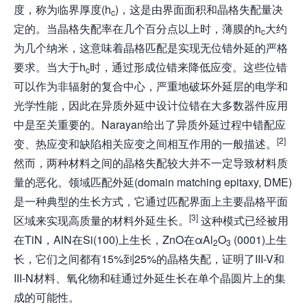
度，称为临界厚度(h
)，这是由界面面积和晶格失配量决
c
定的。当晶格失配率在几个百分点以上时，薄膜的h
大约
c
为几个纳米，这意味着晶格匹配是实现无位错外延的严格
要求。当大于h
时，通过形成位错来降低应变。这些位错
c
可以作为非辐射的复合中心，严重地破坏外延层的电学和
光学性能，因此在异质外延中设计位错在大多数器件应用
中是至关重要的。Narayan给出了异质外延过程中错配应
[2]
变、热应变和缺陷相关应变之间相互作用的一般描述。
然而，两种材料之间的晶格失配较大并不一定导致材料质
量的恶化。领域匹配外延(domain matching epitaxy, DME)
是一种典型的生长方式，它通过匹配界面上主要晶格平面
[3]
区域来实现高质量的材料外延生长。
这种模式已经被用
在TiN，AlN在Si(100)上生长，ZnO在αAl
O
(0001)上生
2
3
长，它们之间都有15%到25%的晶格失配，证明了III-V和
III-N材料、氧化物和硅通过外延生长在单个晶圆片上的集
成的可能性。