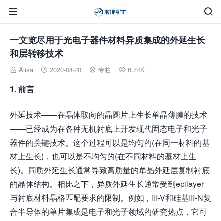


一文览尽用于光电子器件材料异质集成的外延生长
和层转移技术
Alisa
2020-04-20
专栏
6.74K




1. 前言
外延技术——在晶体取向的晶圆片上生长单晶薄膜的技术
——已经成为在各种无机衬底上开发现代固态电子和光子
器件的关键技术。这个过程可以是均匀的(在同一材料的基
材上生长)，也可以是不均匀的(在不同材料的基材上生
长)。同质外延生长通常导致高质量的单晶外延层复制衬底
的晶体结构。相比之下，异质外延生长通常受到epilayer
与衬底材料晶格匹配要求的限制。例如，III-V和硅基III-N复
合半导体的单片集成是电子和光子领域的研究热点，它可