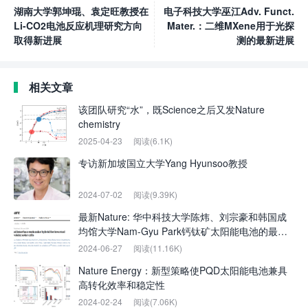
湖南大学郭坤琨、袁定旺教授在
电子科技大学巫江Adv. Funct.
Li-CO2电池反应机理研究方向
Mater.：二维MXene用于光探
取得新进展
测的最新进展
相关文章
该团队研究“水”，既Science之后又发Nature
chemistry
2025-04-23
阅读(6.1K)
专访新加坡国立大学Yang Hyunsoo教授
2024-07-02
阅读(9.39K)
最新Nature: 华中科技大学陈炜、刘宗豪和韩国成
均馆大学Nam-Gyu Park钙钛矿太阳能电池的最新
进展
2024-06-27
阅读(11.16K)
Nature Energy：新型策略使PQD太阳能电池兼具
高转化效率和稳定性
2024-02-24
阅读(7.06K)