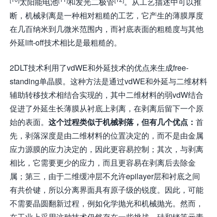
太阳能电池
和发光二极管
。从工艺描述中可以推
断，机械剥离是一种相对粗糙的工艺，它产生的薄膜厚度
在几百纳米到几微米范围内，而衬底表面的粗糙度与其他
外延lift-off技术相比是最粗糙的。
2DLT技术利用了vdWE和外延技术的优点来生成free-
standing单晶膜。这种方法是通过vdWE和外延与二维材料
辅助转移技术相结合实现的，其中二维材料的弱vdW结合
促进了外延生长薄膜从衬底上剥离，在剥离后留下一个原
始的表面。
这个过程类似于机械剥落，但有几个优点：
首
先，剥落深度是由二维材料的位置决定的，而不是由金属
应力源膜的应力决定的，因此更容易控制；其次，与剥离
相比，它需要更少的应力，而且更容易在剥离后去除金
属；第三，由于二维缓冲层不允许epilayer层和衬底之间
有共价键，所以分离界面具有原子级的锐度。因此，可能
不需要晶圆翻新过程，例如化学抛光和机械抛光。然而，
在工业上采用这种技术仍然存在一些挑战。硅和锗等元素