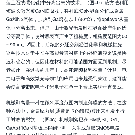
蓝宝石或碳化硅)中分离出来的技术。（图4b）该方法利用
短波长激光被GaN膜吸收，将衬底/GaN界面分解成金属
Ga和N2气体，加热到Ga熔点以上(30°C)，将epilayer从基
体中分离出来。但是，由于激光激发时在界面处产生的诱
导等离子体，使衬底表面产生了粗糙度，粗糙度范围为60
[9]
~ 90nm。
因此，后续的外延必须经过化学和机械抛光。
这种技术对于生长在高能带隙衬底上的外延薄膜来说是快
速和稳定的，但因此在材料的可能范围方面受到限制。尽
管如此，在过去的几年里，高能带隙材料在量子计算、电
力电子和高效激光等领域的应用越来越受到关注，这可能
会使高能带隙电子和光电子在单一平台上实现垂直集成。
机械剥离是一种在微米厚度范围内制造薄膜的方法，在这
种方法中，金属应力层(通常是厚的镍膜)被用来引发平行
于衬底的裂纹。（图4c）机械剥落已在IBM的Si、Ge、
GaAs和GaN基板上得到证明，以生成薄膜CMOS电路，
[10]
[11]
[12]