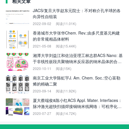
相关文章
JACS/复旦大学赵东元院士：不对称介孔半球的各
向异性自组装
2022-09-02
阅读(11.01K)
香港城市大学张华Chem. Rev.:由多尺度基元构建
的非常规相晶体材料
2021-05-08
阅读(15.44K)
湘潭大学刘益江和佐治亚理工林志群ACS Nano: 基
于非线性嵌段共聚物纳米反应器的纳米晶体的合
成、性能和应用
2020-10-11
阅读(15K)
南京工业大学陈虹宇J. Am. Chem. Soc.:空心富勒
烯的精确二聚
2020-09-14
阅读(11.92K)
厦大蔡端俊&陈小红ACS Appl. Mater. Interfaces：
脉冲激光超快扫描焊接铜纳米线网络：可程序化直
写透明柔性电路
2020-07-27
阅读(14.72K)