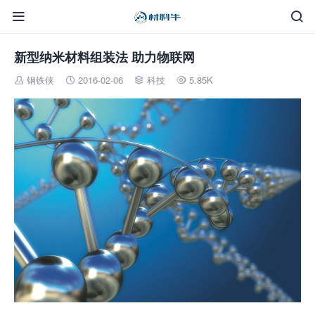


新型纳米材料组装法 助力物联网
钢铁侠
2016-02-06
科技
5.85K



