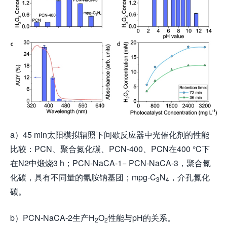
a）45 min太阳模拟辐照下间歇反应器中光催化剂的性能
比较：PCN、聚合氮化碳、PCN-400、PCN在400 °C下
在N2中煅烧3 h；PCN-NaCA-1− PCN-NaCA-3，聚合氮
化碳，具有不同量的氰胺钠基团；mpg-C
N
，介孔氮化
3
4
碳。
b）PCN-NaCA-2生产H
O
性能与pH的关系。
2
2