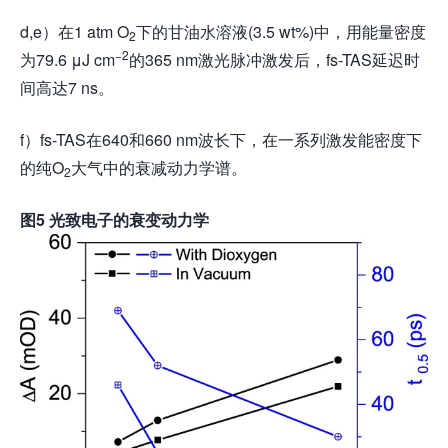
d,e）在1 atm O
下的甘油水溶液(3.5 wt%)中，用能量密度
2
−2
为79.6 μJ cm
的365 nm激光脉冲激发后，fs-TAS延迟时
间高达7 ns。
f）fs-TAS在640和660 nm波长下，在一系列激发能密度下
的纯O
大气中的衰减动力学谱。
2
图
5
光致电子的衰变动力学