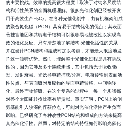
的主要挑战。效率的提高很大程度上取决于对纳米尺度结
构和活性关系的全面机理理解。很多光催化剂已经被开发
用于高效生产H
O
。在各种光催化剂中，由有机框架组成
2
2
的聚合氮化碳（PCN）具有易于结构优化的优点；其表面
悬挂官能团和共轭电子结构可以很容易地被改性以实现高
效的催化反应。只有清楚地了解结构-光催化活性的关系，
并在设计PCN结构和组成时加以考虑，才能最大限度地发
挥这一独特优势。然而，理解整个光催化过程是具有挑战
性的，因为它涉及多个连续步骤，其中包括光子吸收/激
发、发射衰减、光诱导电荷捕获/分离、电荷传输到表面活
性位点、与表面吸附反应物的界面电荷转移、中间物转
化、最终产物解吸。在这个复杂的过程中，每一个步骤都
对整个太阳能转换效率有所贡献。事实证明，PCN上的侧
氨基能引入较深的俘获位点，可能对光催化活性产生负面
影响。已经研究了各种改性PCN结构和组成的方法来提高
其光催化活性。然而，对特定的结构特征如何影响光催化