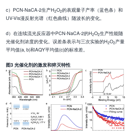
c）PCN-NaCA-2生产H
O
的表观量子产率（蓝色条）和
2
2
UV-Vis漫反射光谱（红色曲线）随波长的变化。
d）在连续流光反应器中PCN-NaCA-2的H
O
生产性能随
2
2
光催化剂浓度的变化。误差条表示与三次实验的H
O
产量
2
2
平均值(a, b)和AQY平均值(c)的标准差。
图
3 光催化剂的激发和猝灭特性