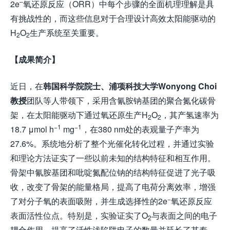
–
2e
氧还原反应（ORR）中每个步骤的全面机理理解是具
有挑战性的，而这些信息对于合理设计高效太阳能驱动的
H
O
生产系统至关重要。
2
2
【成果简介】
近日，在
韩国科学院院士
、
浦项科技大学Wonyong Choi
教授
团队等人带领下，采用含氰胺钠基团的聚合氮化碳骨
架，在太阳能驱动下通过氧还原生产H
O
，其产氢速率为
2
2
−1
−1
18.7 μmol h
mg
，在380 nm处的表观量子产率为
27.6%。系统地分析了整个光催化转化过程，并通过实验
和理论方法证实了一些以前未知的结构特征和相互作用。
骨架中氰胺基团和吡啶氮配位钠的结构特征促进了光子吸
收，改变了骨架的能量格局，提高了电荷分离效率，增强
−
了对分子氧的表面吸附，并生成选择性的2e
氧还原反应
表面活性位点。特别是，实验证实了O
与表面之间的电子
2
耦合作用，提高了活性浅陷阱电子的数量并延长了其寿