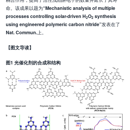
命。该成果以题为
“Mechanistic analysis of multiple
processes controlling solar-driven H
O
synthesis
2
2
using engineered polymeric carbon nitride”
发表在了
Nat. Commun.
上。
【图文导读】
图
1 光催化剂的合成和结构