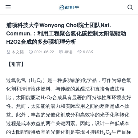


浦项科技大学Wonyong Choi院士团队Nat.
Commun.：利用工程聚合氮化碳控制太阳能驱动
H2O2合成的多步骤机理分析
木文韬
2021-06-22
导读
6.88K




【引言】
过氧化氢（H
O
）是一种多功能的化学品，可作为绿色氧
2
2
化剂和清洁液体燃料。与传统的蒽醌法和直接合成法相
比，太阳能驱动H
O
合成具有显著的可持续性和环境友好
2
2
性。然而，太阳能的潜力和实际应用之间的差距是成本效
益。此外，丰富的光催化剂成分和高效率的光子化学转化
过程是成本效益的两个关键因素。因此，设计一种低成本
的太阳能转换效率的光催化剂是实现可持续H
O
生产目标
2
2