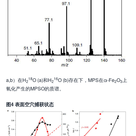
18
16
a,b）在H
O (a)和H
O (b)存在下，MPS在α-Fe
O
上
2
2
2
3
氧化产生的MPSO的质谱。
图
4
表面空穴捕获状态