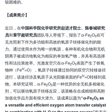
较困难的。
【成果简介】
近日，在
中国科学院化学研究所赵进才
院士、陈春城研究
员
和
章宇超研究员
团队等人带领下，报告了α-Fe
O
在可
2
3
见光照射下作为多功能和高效的氧原子转移催化剂的能
力。通过使用水作为唯一的氧源，各种有机化合物和无机
阴离子被成功地氧化为相应的单加氧产物，并具有高选择
性和法拉第效率。光激发空穴在α-Fe
O
表面产生了铁氧
2
3
IV
物种（Fe
=O），氧原子转移通过协同的双空穴转移途径
IV
进行，该途径涉及氧原子从光阳极表面的Fe
=O转移到底
物。本研究证明，α-Fe
O
是一种优异的全无机多相催化
2
3
剂，可以驱动氧原子转移反应，该策略在合成精细和高附
加值化学品方面有很大潜力。该成果以题为
“
α-Fe
O
as
2
3
a versatile and efficient oxygen atom transfer catalyst
in combination with H
O as the oxygen source
”
发表在