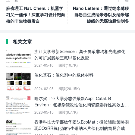
麻省理工 Nat. Chem.：机器学
Nano Letters：通过纳米薄膜
习又一佳作！深度学习设计靶向
自卷曲生成纳米卷以及纳米螺
核的非生物微蛋白
旋线的无腐蚀超快制备
相关文章
浙江大学最新Science：离子屏蔽非均相光电催化
的可扩展脱羧三氟甲基化反应
2024-05-10
阅读(10.7K)
催化基石：催化剂中的载体材料
2024-02-05
阅读(20.15K)
哈尔滨工业大学孙志强最新Appl. Catal. B
Environ：氮掺杂碳改性催化陶瓷膜选择性高效去除
微污染物
2023-05-15
阅读(8.77K)
香港科技大学邵敏华团队EcoMat：微波辅助策略实
现CO2RR氧化物衍生铜纳米片催化剂的简易合成