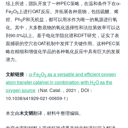
综上所述，团队开发了一种PEC策略，在温和条件下在α-
Fe
O
上进行OAT反应。并拓展各种底物，包括硫醚、烯
2
3
烃、Ph
P和无机盐，都可以用水作为唯一的氧源进行氧
3
化。其中，大多数底物的氧化选择性和法拉第效率可以达
到90.0%以上。基于电化学阻抗谱和DFT研究，证实了表
面捕获的空穴在OAT机制中发挥了关键作用。这种PEC策
略在精细和增值化学品的各种氧化反应中具有巨大的发展
潜力。
文献链接
：
α-Fe
O
as a versatile and efficient oxygen
2
3
atom transfer catalyst in combination with H
O as the
2
oxygen source
（Nat. Catal.，2021，DOI：
10.1038/s41929-021-00659-1）
本文由
木文韬
翻译，材料牛整理编辑。
欢迎大家到材料人宣传科技成果并对文献进行深入解读，