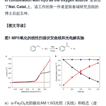
2
了
Nat. Catal.
上。该工作的第一作者是陈春城研究员组的
博士后赵玉坤。
【图文导读】
图
1
MPS氧化的线性扫描伏安曲线和光电解实验
a）α-Fe
O
光阳极在AM 1.5G光照（实线）和暗态（虚
2
3