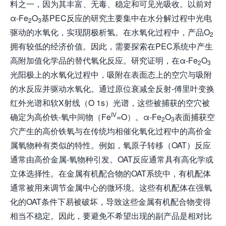
料之一，因为其丰富、无毒、稳定和可见光吸收。以前对
α-Fe
O
基PEC反应的研究主要集中在水分解过程中光电
2
3
驱动的水氧化，实现阴极析氢。在水氧化过程中，产品O
2
拥有较低的经济价值。因此，需要探索在PEC系统中产生
高附加值化学品的替代氧化反应。研究证明，在α-Fe
O
2
3
光阳极上的水氧化过程中，吸附在表面态上的空穴与吸附
的水反应并驱动水氧化。通过原位衰减全反射-傅里叶变换
红外光谱和软X射线（O 1s）光谱，这些被捕获的空穴被
IV
确定为高价铁-氧中间物（Fe
=O）。α-Fe
O
表面捕获空
2
3
穴产生的高价铁氧与在传统均相催化氧化过程中的高价金
属氧物种有类似的特性。例如，氧原子转移（OAT）反应
通常由高价金属-氧物种引发。OAT反应通常具有高化学或
立体选择性。在金属有机配合物的OAT系统中，有机配体
通常被用来调节金属中心的微环境。这些有机配体在强氧
化的OAT条件下易被破坏，导致这些金属有机配合物变得
相当不稳定。因此，要避免不希望出现的副产品是相对比