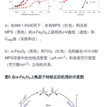
a）在AM 1.5G光照下，在有MPS（红色）和没有
MPS（黑色）的α-Fe
O
上获得的J-V曲线（虚线）和
2
3
C
值（实线和点）。
trap
b）α-Fe
O
（黑色）和TiO
（红色）光阳极在10.0 mM
2
3
2
-2
MPS溶液中的光电流密度（μA cm
）和表面空穴密度
-2
（空穴数nm
）之间的关系。
图
5
在α-Fe
O
上
氧原子转移
反应
机理
的
示意图
2
3