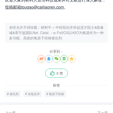
投稿邮箱tougao@cailiaoren.com
。
未经允许不得转载：
材料牛
»
中科院化学所赵进才院士&陈春
城&章宇超团队Nat. Catal.：α-Fe2O3以H2O为氧源作为一种
多功能、高效的氧原子转移催化剂
分享到：





0 赞

标签
催化剂
光电化学
氧原子转移
上一篇
下一篇