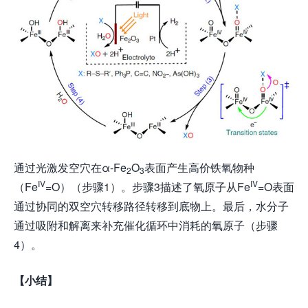
通过光激发空穴在α-Fe
O
表面产生高价铁氧物种
2
3
IV
IV
（Fe
=O）（步骤1）。步骤3描述了氧原子从Fe
=O表面
通过协同的双空穴转移路径转移到底物上。最后，水分子
通过吸附和解离来补充催化循环中消耗的氧原子（步骤
4）。
【小结】