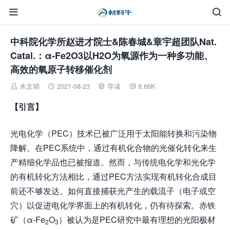


中科院化学所赵进才院士&陈春城&章宇超团队Nat.
Catal.：α-Fe2O3以H2O为氧源作为一种多功能、
高效的氧原子转移催化剂
木文韬
2021-08-23
导读
8.66K




【引言】
光电化学（PEC）技术已被广泛用于太阳能转换和污染物
降解。在PEC系统中，通过有机化合物的光催化转化来生
产精细化学品也已被报道。然而，与传统电化学和光化学
的有机转化方法相比，通过PEC方法实现有机转化合成目
前还不够发达。如何直接捕获光产生的载流子（电子或空
穴）以促进电化学界面上的有机转化，仍有待探索。赤铁
矿（α-Fe
O
）被认为是PEC研究中最有理想的光阳极材
2
3