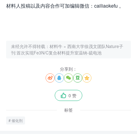
材料人投稿以及内容合作可加编辑微信：cailiaokefu 。
未经允许不得转载：
材料牛
»
西南大学徐茂文团队Nature子
刊:首次实现Fe3N/C复合材料提升室温钠-硫电池
分享到：





0 赞

标签
催化剂