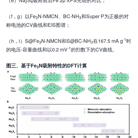
（e）Na
S
吸附前后Fe 2p XPS光谱的对比；
2
6
（f，g）以Fe
N-NMCN、BC-NH
和Super P为正极的对
3
3
称电池的CV曲线和EIS图谱；
-1
（h，i）S@Fe
N-NMCN和S@BC-NH
在167.5 mA g
时
3
3
-1
的电压-容量曲线和以0.2 mV
的扫数下的CV曲线。
图
三
、
基于
Fe
N吸附特性的DFT计算
3