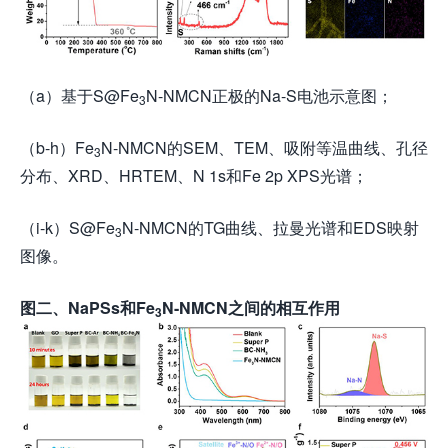
（a）基于S@Fe
N-NMCN正极的Na-S电池示意图；
3
（b-h）Fe
N-NMCN的SEM、TEM、吸附等温曲线、孔径
3
分布、XRD、HRTEM、N 1s和Fe 2p XPS光谱；
（i-k）S@Fe
N-NMCN的TG曲线、拉曼光谱和EDS映射
3
图像。
图
二、NaPSs和
Fe
N-NMCN
之间的相互作用
3