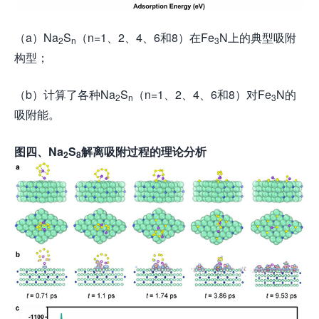
（a）Na
S
（n=1、2、4、6和8）在Fe
N上的典型吸附
2
n
3
构型；
（b）计算了各种Na
S
（n=1、2、4、6和8）对Fe
N的
2
n
3
吸附能。
图
四
、Na
S
解离吸附过程的理论分析
2
8