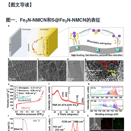
【图文导读】
图
一
、
Fe
N-NMCN
和
S@Fe
N-NMCN
的表征
3
3