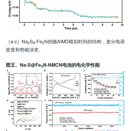
（a-c）Na
S
-Fe
N的随AIMD模拟时间的结构，差分电荷
2
8
3
密度和势能演变。
图
五
、Na-S@Fe
N-NMCN电池的电化学性能
3