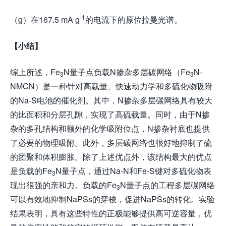
-1
（g）在167.5 mA g
的电流下的原位拉曼光谱。
【小结】
综上所述，Fe
N量子点负载N掺杂多层碳网络（Fe
N-
3
3
NMCN）是一种针对高载量、快速动力学和多硫化物吸附
的Na-S电池的催化剂。其中，N掺杂多层碳网络具有较大
的比面积和分层孔隙，实现了高硫载量。同时，由于N掺
杂的多孔结构和额外的化学吸附位点，N掺杂衬底也提供
了必要的物理吸附。此外，多层碳网络也很好地抑制了硫
的团聚和体积膨胀。除了上述优点外，该结构最大的优点
是负载的Fe
N量子点，通过Na-N和Fe-S键对多硫化物表
3
现出很强的亲和力。负载的Fe
N量子点的工程多层碳网络
3
可以有效地抑制NaPSs的穿梭，促进NaPSs的转化。实验
结果表明，具有这些特性的正极能够提供高可逆容量，优