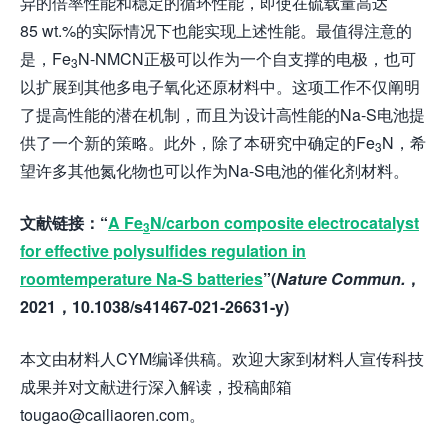
异的倍率性能和稳定的循环性能，即使在硫载量高达
85 wt.%的实际情况下也能实现上述性能。最值得注意的
是，Fe
N-NMCN正极可以作为一个自支撑的电极，也可
3
以扩展到其他多电子氧化还原材料中。这项工作不仅阐明
了提高性能的潜在机制，而且为设计高性能的Na-S电池提
供了一个新的策略。此外，除了本研究中确定的Fe
N，希
3
望许多其他氮化物也可以作为Na-S电池的催化剂材料。
文献链接：“
A Fe
N/carbon composite electrocatalyst
3
for effective polysulfides regulation in
roomtemperature Na-S batteries
”(
Nature Commun.
，
202
1
，
10.1038/s41467-021-26631-y
)
本文由材料人CYM编译供稿。欢迎大家到材料人宣传科技
成果并对文献进行深入解读，投稿邮箱
tougao@cailiaoren.com。