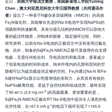
近日，
西南大学徐茂文教授，
美国
麻省理工学院Yuming
Chen，
澳大利亚
悉尼科技大学汪国秀教授
（
共同
通讯作
者）
提出了一种基于N掺杂多层碳网络（NMCN）的高效
Fe
N催化剂，其能够在先进的Na-S电池中实现NaPSs的
3
强吸附和快速解离。具有分级孔结构的NMCN可以容纳大
量的硫活性物质，抑制体积膨胀，稳定循环过程。同时，
研究表明，以前在Na-S电池的正极宿主中没有使用过氮化
物。此外，制备的S@Fe
N-NMCN正极可直接用作自支撑
3
电极，无需任何粘合剂、导电添加剂和集流体，显著减少
了组装电池的时间和成本。纳米纤维内的孔隙和层间的空
隙都可以为硫负载提供足够的空间。Fe
N通过Na-N 和Fe-
3
S键对NaPSs显示出明显增强的亲和力，从而具有有效的
NaPSs解离性能。受益于这些结构和组成优势，最终实现
-2
了85 wt.% (2.6 mg cm
)的高硫载量。更加重要的是，
S@Fe
N-NMCN正极在RT Na-S电池中提供令人满意的电
3
-1
化学性能，在167.5 mA g
的电流下循环实现了1165.9
-1
-1