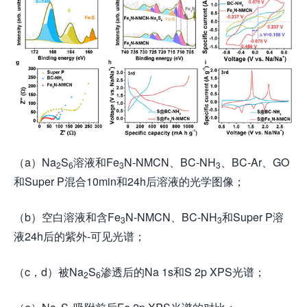
（a）Na
S
溶液和Fe
N-NMCN、BC-NH
、BC-Ar、GO
2
6
3
3
和Super P混合10min和24h后溶液的光学图像；
（b）空白溶液和含Fe
N-NMCN、BC-NH
和Super P溶
3
3
液24h后的紫外-可见光谱；
（c，d）被Na
S
渗透后的Na 1s和S 2p XPS光谱；
2
6