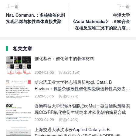
上一篇
下一篇
Nat. Commun.：多核镍催化剂
牛津大学
实现乙烯与极性单体直接共聚
《Acta Materialia》：690合金
在核反应堆工况下的应力腐蚀
开裂新机制
相关文章
催化基石：催化剂中的载体材料
2024-02-05
阅读(20.15K)
哈尔滨工业大学孙志强最新Appl. Catal. B
Environ：氮掺杂碳改性催化陶瓷膜选择性高效去除
微污染物
2023-05-15
阅读(8.77K)
香港科技大学邵敏华团队EcoMat：微波辅助策略实
现CO2RR氧化物衍生铜纳米片催化剂的简易合成
2023-04-29
阅读(9.49K)
上海交通大学沈水云Applied Catalysis B:
Environmental:电化学合成PtCo助力ORR过程