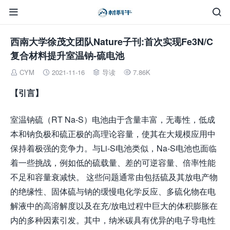


西南大学徐茂文团队Nature子刊:首次实现Fe3N/C
复合材料提升室温钠-硫电池
CYM
2021-11-16
导读
7.86K




【引言】
室温钠硫（RT Na-S）电池由于含量丰富，无毒性，低成
本和钠负极和硫正极的高理论容量，使其在大规模应用中
保持着极强的竞争力。与Li-S电池类似，Na-S电池也面临
着一些挑战，例如低的硫载量、差的可逆容量、倍率性能
不足和容量衰减快。 这些问题通常由包括硫及其放电产物
的绝缘性、固体硫与钠的缓慢电化学反应、多硫化物在电
解液中的高溶解度以及在充/放电过程中巨大的体积膨胀在
内的多种因素引发。其中，纳米碳具有优异的电子导电性