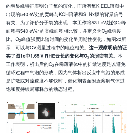
的明显峰特征表明分子氧的演化，而所有氧K EEL谱图中
出现的540 eV处的宽峰与KOH溶液和Si Nx膜的背景信号
有关。为了评价分子氧的出现，本工作将531 eV处的O
峰
2
面积与540 eV处的宽峰面积相比较，并定义为O
峰强度
2
比。O
峰值强度比随时间的变化呈周期性变化，如图2d所
2
示，可以与CV测量过程中的电位相关。
这一观察明确的证
实了图1e中1.65 V RHE云长的变化与O
的演变有关
。本
2
工作表明，析出后的O
在稀薄液体中的扩散速度足以避免
2
循环过程中气泡的形成，因为气体析出反应中气泡的形成
是扩散或对流速度不够快时，催化剂表面附近溶解气体过
饱和度持续局部释放的动态过程。