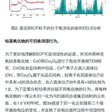
图2. 接近BSCF粒子的分子氧演化的操作EELS分析
钴基氧化物的可切换润湿行为
。
为了更好地理解BSCF可逆润湿性的起源，对另外两种含
氧钴基氧化物：CoO和Co
O
进行了电化学液相TEM研
3
4
2+
究。CoO在岩盐结构中结晶，Co
离子占据八面体位
(Oh)，而Co
O
属于尖晶石结构，钴离子在四面体位(Td)
3
4
中具有+2的混合价态，在八面体位(Td)中具有+3的比例为
1∶2。为了定量分析结果并比较不同氧化物的行为，将每种
氧化物的一维云长归一化为与扫描同步成像启动时的云长
值，在1.0 V对RHE。图3a描述了归一化云长随前三个循
环施加电位的变化，并反映了在电位循环过程中润湿特性