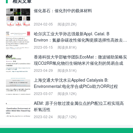
相关文章
催化基石：催化剂中的载体材料
2024-02-05
阅读(20.2K)
哈尔滨工业大学孙志强最新Appl. Catal. B
Environ：氮掺杂碳改性催化陶瓷膜选择性高效去除
微污染物
2023-05-15
阅读(8.81K)
香港科技大学邵敏华团队EcoMat：微波辅助策略实
现CO2RR氧化物衍生铜纳米片催化剂的简易合成
2023-04-29
阅读(9.51K)
上海交通大学沈水云Applied Catalysis B:
Environmental:电化学合成PtCo助力ORR过程
2023-03-07
阅读(9.12K)
AEM: 原子分散过渡金属位点的Pt配位工程实现高
析氢活性
2023-02-24
阅读(7.12K)