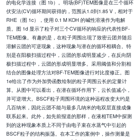
的电化学连接（图 1b）。明场(BF)TEM图像是在三个循环
伏安法(CV)循环期间获得的，范围从1.0到1.85 V，相对于
RHE（图 1c），使用 0.1 M KOH 的碱性溶液作为电解
质。图 1d 显示了粒子对三个CV循环的响应的代表性BF-
TEM图像。有趣的是，在粒子周围出现了致密云团并随后
溶解云团的可逆现象，这种现象与潜在的循环相耦合。特
别是在阳极扫描过程中，云团的形成明显减少，在反向阴
极扫描过程中，云团的形成明显增多。采用阈值和分割相
结合的图像处理方法对BF-TEM图像进行对比度修正。图
1e给出了作为外加势函数绘制的粒子周围云长的定量计
算。从图中可以看出，在潜在循环作用下，云长值减小，
并可逆增大。BSCF粒子周围环境的这种远程改变大约是
几百纳米，因此云团不能与最多几纳米的电双层直接成像
联系起来。此外，如先前报道的那样，在液相TEM中探测
到的这种现象本质上不同于由电子束在水蒸气中引起的
BSCF粒子的结构振荡。在本工作的案例中，操作测量是