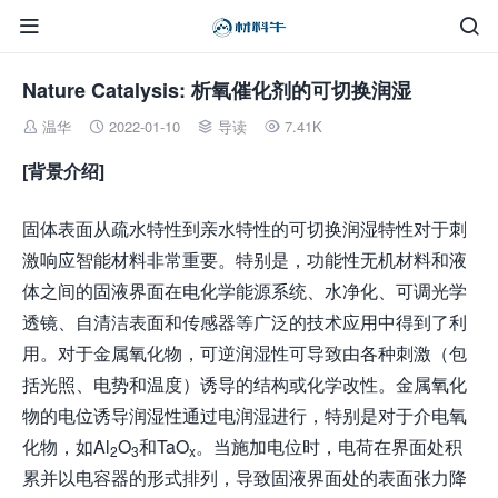


Nature Catalysis: 析氧催化剂的可切换润湿
温华
2022-01-10
导读
7.41K




[
背景介绍
]
固体表面从疏水特性到亲水特性的可切换润湿特性对于刺
激响应智能材料非常重要。特别是，功能性无机材料和液
体之间的固液界面在电化学能源系统、水净化、可调光学
透镜、自清洁表面和传感器等广泛的技术应用中得到了利
用。对于金属氧化物，可逆润湿性可导致由各种刺激（包
括光照、电势和温度）诱导的结构或化学改性。金属氧化
物的电位诱导润湿性通过电润湿进行，特别是对于介电氧
化物，如Al
O
和TaO
。当施加电位时，电荷在界面处积
2
3
x
累并以电容器的形式排列，导致固液界面处的表面张力降