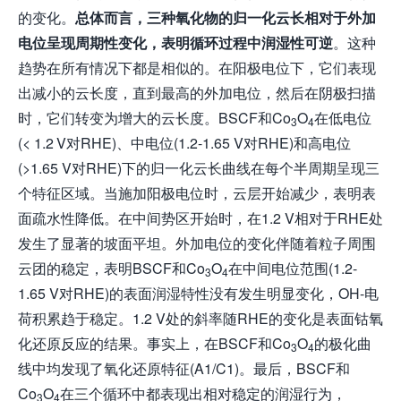
的变化。
总体而言，三种氧化物的归一化云长相对于外加
电位呈现周期性变化，表明循环过程中润湿性可逆
。这种
趋势在所有情况下都是相似的。在阳极电位下，它们表现
出减小的云长度，直到最高的外加电位，然后在阴极扫描
时，它们转变为增大的云长度。BSCF和Co
O
在低电位
3
4
(< 1.2 V对RHE)、中电位(1.2-1.65 V对RHE)和高电位
(>1.65 V对RHE)下的归一化云长曲线在每个半周期呈现三
个特征区域。当施加阳极电位时，云层开始减少，表明表
面疏水性降低。在中间势区开始时，在1.2 V相对于RHE处
发生了显著的坡面平坦。外加电位的变化伴随着粒子周围
云团的稳定，表明BSCF和Co
O
在中间电位范围(1.2-
3
4
1.65 V对RHE)的表面润湿特性没有发生明显变化，OH-电
荷积累趋于稳定。1.2 V处的斜率随RHE的变化是表面钴氧
化还原反应的结果。事实上，在BSCF和Co
O
的极化曲
3
4
线中均发现了氧化还原特征(A1/C1)。最后，BSCF和
Co
O
在三个循环中都表现出相对稳定的润湿行为，
3
4