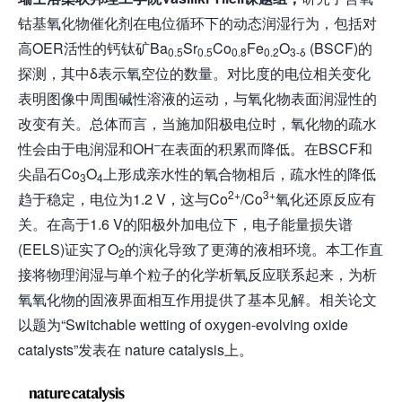
钴基氧化物催化剂在电位循环下的动态润湿行为，包括对
高OER活性的钙钛矿Ba
Sr
Co
Fe
O
(BSCF)的
0.5
0.5
0.8
0.2
3-δ
探测，其中δ表示氧空位的数量。对比度的电位相关变化
表明图像中周围碱性溶液的运动，与氧化物表面润湿性的
改变有关。总体而言，当施加阳极电位时，氧化物的疏水
–
性会由于电润湿和OH
在表面的积累而降低。在BSCF和
尖晶石Co
O
上形成亲水性的氧合物相后，疏水性的降低
3
4
2+
3+
趋于稳定，电位为1.2 V，这与Co
/Co
氧化还原反应有
关。在高于1.6 V的阳极外加电位下，电子能量损失谱
(EELS)证实了O
的演化导致了更薄的液相环境。本工作直
2
接将物理润湿与单个粒子的化学析氧反应联系起来，为析
氧氧化物的固液界面相互作用提供了基本见解。相关论文
以题为“Switchable wetting of oxygen-evolving oxide
catalysts”发表在 nature catalysis上。