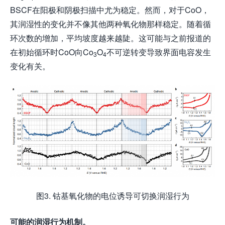
BSCF在阳极和阴极扫描中尤为稳定。然而，对于CoO，
其润湿性的变化并不像其他两种氧化物那样稳定。随着循
环次数的增加，平均坡度越来越陡。这可能与之前报道的
在初始循环时CoO向Co
O
不可逆转变导致界面电容发生
3
4
变化有关。
图3. 钴基氧化物的电位诱导可切换润湿行为
可能的润湿行为机制
。