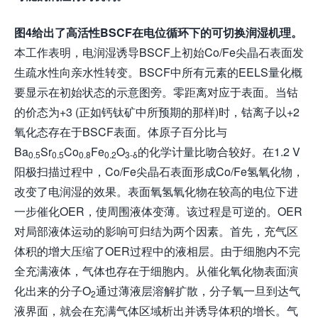
图4给出了高活性BSCF在电位循环下的可切换润湿机理。
本工作表明，电润湿诱导BSCF上初始Co/Fe尖晶石表面发
生疏水性向亲水性转变。BSCF中所有元素的EELS量化概
要显示在初始状态的示意图旁。零距离对应于表面。当钴
的价态为+3 (正如钙钛矿中所预期的那样)时，钴离子以+2
氧化态存在于BSCF表面。体原子百分比与
Ba
Sr
Co
Fe
O
的化学计量比吻合较好。在1.2 V
0.5
0.5
0.8
0.2
3-δ
阳极扫描过程中，Co/Fe尖晶石表面形成Co/Fe氢氧化物，
改变了电润湿的效果。表面氧氢氧化物在较高的电位下进
一步催化OER，使周围液体变薄。该过程是可逆的。OER
对局部液体运动的影响可归结为两个因素。首先，充气区
体积的增大压缩了OER过程中的液相层。由于细胞内不完
全充满液体，气体也存在于细胞内。从催化氧化物表面演
化出来的分子O
通过薄液层溶解扩散，分子氧一旦到达气
2
液界面，就会在充满气体区域析出并诱导体积的增长。气