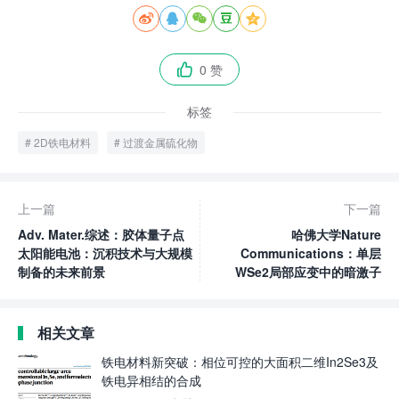





0 赞

标签
2D铁电材料
过渡金属硫化物
上一篇
下一篇
Adv. Mater.综述：胶体量子点
哈佛大学Nature
太阳能电池：沉积技术与大规模
Communications：单层
制备的未来前景
WSe2局部应变中的暗激子
相关文章
铁电材料新突破：相位可控的大面积二维In2Se3及
铁电异相结的合成