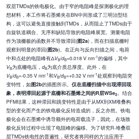
双层TMDs的铁电极化。由于窄的电阻峰是探测极化的理
想材料，本工作将石墨烯夹在BN中间形成了三明治型结
构，这可以避免直接接触到TMDs，从而阻止了TMDs由于
自旋轨道耦合、无序和缺陷导致的电阻峰展宽。测量电阻
作为顶栅极的函数并不导致滞回(
图2a
)，而在扫描底栅时
观察到明显的滞回(
图2b
)。在正向与反向扫描之间，电荷
-1
中和点处的电阻峰有Δ
V
/
d
=0.018 V nm
的偏移，其中
B
B
V
为底栅电压，
d
为底介质总厚度。此外，在
B
B
-1
-1
V
/
d
=-0.35 V nm
和
V
/
d
=+0.32 V nm
处观察到电阻突
B
B
B
B
变特性，如
图2b
的插图所示。
仅在底栅扫描中出现滞回现
象，表明滞回起源于底栅和石墨烯之间的R层WSe
。结合
2
PFM结果，这种滞回和跳变特性是由于从MX到XM堆叠构
型的变化而产生的铁电极化反转造成的，反之亦然。铁电
极化会在石墨烯中诱导额外的电荷载流子，因此，在场致
极化反转过程中出现了电阻峰的偏移。为了研究R-堆叠双
层TMDs铁电性的普遍性，研究者将同样的方法应用于