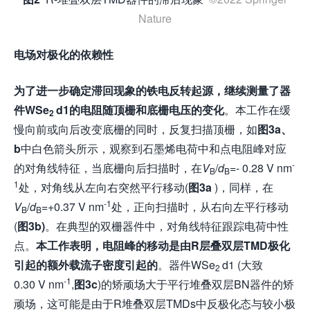
Nature
电场对极化的依赖性
为了进一步确定滞回现象的铁电反转起源，
继续
测量了器
件WSe
d1的电阻随顶栅和底栅电压的变化
。本工作在缓
2
慢向前或向后改变底栅的同时，反复扫描顶栅，如
图3a、
b
中白色箭头所示，观察到石墨烯电荷中和点电阻峰对应
-
的对角线特征，当底栅向后扫描时，在
V
/
d
=- 0.28 V nm
B
B
1
处，对角线从左向右突然平行移动(
图3a
)，同样，在
-1
V
/
d
=+0.37 V nm
处，正向扫描时，从右向左平行移动
B
B
(
图3b)
。在典型的双栅器件中，对角线特征跟踪电荷中性
点。
本工作表明，电阻峰的移动是由R层叠双层TMD极化
引起的额外载流子密度引起的
。器件WSe
d1 (大致
2
-1
0.30 V nm
,
图3c
)的矫顽场大于平行堆叠双层BN器件的矫
顽场，这可能是由于R堆叠双层TMDs中反极化态与较小极