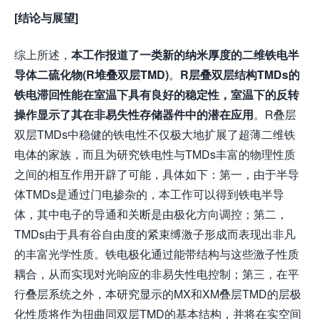
[结论与展望]
综上所述，
本工作报道了一类新的纳米厚度的二维铁电半
导体二硫化物(R堆叠双层TMD)
。
R层叠双层结构TMDs的
铁电滞回性能在室温下具有良好的稳定性，室温下的反转
操作显示了其在非易失性存储器件中的潜在应用
。R叠层
双层TMDs中稳健的铁电性不仅极大地扩展了超薄二维铁
电体的家族，而且为研究铁电性与TMDs丰富的物理性质
之间的相互作用开辟了可能，具体如下：第一，由于半导
体TMDs是通过门电掺杂的，本工作可以得到铁电半导
体，其中电子的导通和关断是由极化方向调控；第二，
TMDs由于具有谷自由度的紧束缚激子形成而表现出非凡
的丰富光学性质。铁电极化通过能带结构与这些激子性质
耦合，从而实现对光响应的非易失性电控制；第三，在平
行叠层系统之外，本研究显示的MX和XM叠层TMD的层极
化性质将作为扭曲同双层TMD的基本结构，并将在实空间