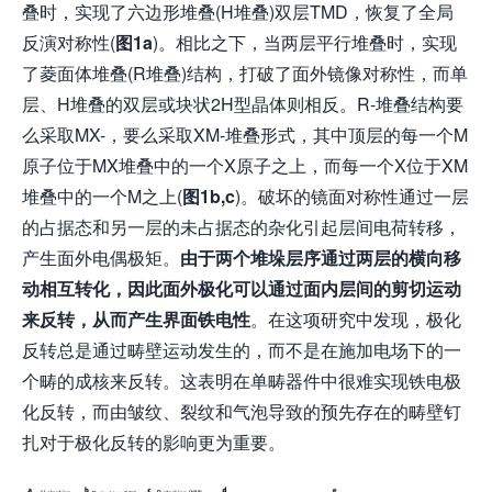
叠时，实现了六边形堆叠(H堆叠)双层TMD，恢复了全局
反演对称性(
图1a
)。相比之下，当两层平行堆叠时，实现
了菱面体堆叠(R堆叠)结构，打破了面外镜像对称性，而单
层、H堆叠的双层或块状2H型晶体则相反。R-堆叠结构要
么采取MX-，要么采取XM-堆叠形式，其中顶层的每一个M
原子位于MX堆叠中的一个X原子之上，而每一个X位于XM
堆叠中的一个M之上(
图1b,c
)。破坏的镜面对称性通过一层
的占据态和另一层的未占据态的杂化引起层间电荷转移，
产生面外电偶极矩。
由于两个堆垛层序通过两层的横向移
动相互转化，因此面外极化可以通过面内层间的剪切运动
来反转，从而产生界面铁电性
。在这项研究中发现，极化
反转总是通过畴壁运动发生的，而不是在施加电场下的一
个畴的成核来反转。这表明在单畴器件中很难实现铁电极
化反转，而由皱纹、裂纹和气泡导致的预先存在的畴壁钉
扎对于极化反转的影响更为重要。