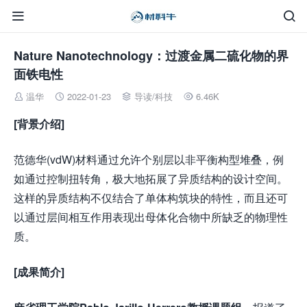


Nature Nanotechnology：过渡金属二硫化物的界
面铁电性
温华
2022-01-23
导读
/
科技
6.46K




[
背景介绍
]
范德华(vdW)材料通过允许个别层以非平衡构型堆叠，例
如通过控制扭转角，极大地拓展了异质结构的设计空间。
这样的异质结构不仅结合了单体构筑块的特性，而且还可
以通过层间相互作用表现出母体化合物中所缺乏的物理性
质。
[成果简介]