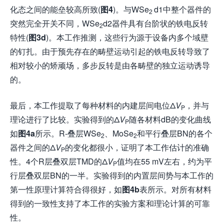
化态之间的能垒较高所致(
图4
)。与WSe
d1中整个器件的
2
突然完全开关不同，WSe
d2器件具有台阶状的铁电反转
2
特性(
图3d
)。本工作推测，这些行为源于设备内多个域壁
的钉扎。由于预先存在的畴壁运动引起的铁电反转导致了
相对较小的矫顽场，多步反转是由各畴壁的独立运动诱导
的。
最后，本工作提取了每种材料的内建层间电位Δ
V
，并与
P
理论进行了比较。实验得到的Δ
V
随各材料dB的变化曲线
P
如
图4a
所示。R-叠层WSe
、MoSe
和平行叠层BN的各个
2
2
器件之间的Δ
V
的变化都很小，证明了本工作估计的准确
P
性。4个R层叠双层TMD的Δ
V
值均在55 mV左右，约为平
P
行层叠双层BN的一半。实验得到的内置层间势与本工作的
第一性原理计算符合得很好，如
图4b
表所示。对所有材料
得到的一致性支持了本工作的实验方案和理论计算的可靠
性。