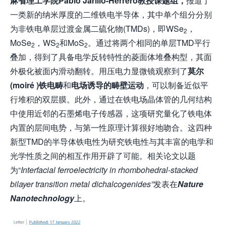
麻省理工学院Pablo Jarillo-Herrero教授课题组，
报道了
一类新的纳米厚度的二维铁电半导体，其中单个组分分别
为非铁电单层过渡金属二硫化物(TMDs)，即WSe
，
2
MoSe
，WS
和MoS
。通过将两个相同的单层TMD平行
2
2
2
叠加，得到了具备电学反转特性的菱面体堆叠构型，其面
外极化被面内滑动翻转。用压电力显微镜观察到了
莫尔
(moiré )铁电畴
和
电场诱导的畴壁运动
，可以制备近似平
行堆积的双层膜。此外，通过在铁电场晶体管的几何结构
中使用近邻的石墨烯电子传感器，这项研究量化了铁电体
内置的层间电势，与第一性原理计算很好地吻合。这四种
新型TMD的半导体铁电性为研究铁电性与其丰富的电学和
光学性质之间的相互作用开辟了可能。相关论文以题
为“
Interfacial ferroelectricity in rhombohedral-stacked
bilayer transition metal dichalcogenides”
发表在
Nature
Nanotechnology
上。