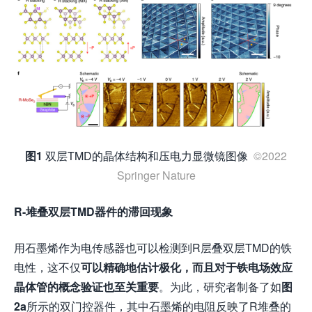
图1
双层TMD的晶体结构和压电力显微镜图像
©2022
Springer Nature
R-堆叠双层TMD器件的滞回现象
用石墨烯作为电传感器也可以检测到R层叠双层TMD的铁
电性，这不仅
可以精确地估计极化，而且对于铁电场效应
晶体管的概念验证也至关重要
。为此，研究者制备了如
图
2a
所示的双门控器件，其中石墨烯的电阻反映了R堆叠的