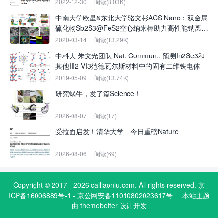
2022-12-30
阅读(8.03K)
中南大学欧星&东北大学骆文彬ACS Nano：双金属
硫化物Sb2S3@FeS2空心纳米棒助力高性能钠离子
电池
2020-03-14
阅读(13.29K)
中科大 朱文光团队 Nat. Commun.: 预测In2Se3和
其他III2-VI3范德瓦尔斯材料中的固有二维铁电体
2019-05-09
阅读(13.74K)
研究蜗牛，发了篇Science！
2026-08-07
阅读(17)
受拉面启发！清华大学，今日重磅Nature！
2026-08-06
阅读(69)
Copyright © 2017 - 2026 cailiaoniu.com. All rights reserved. 京
ICP备16006889号-1 - 京公网安备11010802023617号
本站主题
由
themebetter
设计开发