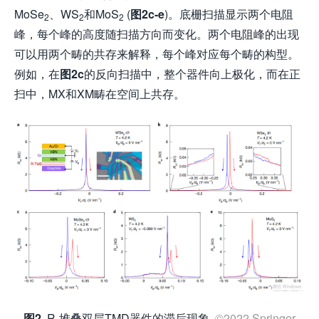
MoSe
、WS
和MoS
(
图2c-e
)。底栅扫描显示两个电阻
2
2
2
峰，每个峰的高度随扫描方向而变化。两个电阻峰的出现
可以用两个畴的共存来解释，每个峰对应每个畴的构型。
例如，在
图2c
的反向扫描中，整个器件向上极化，而在正
扫中，MX和XM畴在空间上共存。
图2
R-堆叠双层TMD器件的滞后现象
©2022 Springer