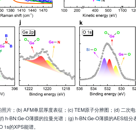
照片；(b) AFM单层厚度表征；(c) TEM原子分辨图；(d) 二次
f) h-BN:Ge-O薄膜的拉曼光谱；(g) h-BN:Ge-O薄膜的AES组分
p和O 1s的XPS能谱。