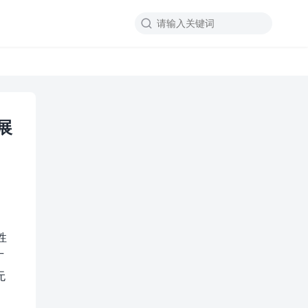

展
性
广
无