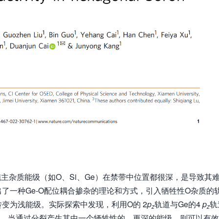
施主杂质能级（如O、Si、Ge）在禁带中位置都很深，是导致其
了一种Ge-O配位耦合掺杂的理论和方式，引入牺牲性O杂质的
变为浅能级。实际探索中发现，利用O的 2
p
轨道与Ge的4
p
轨
z
z
裂，当通过分裂产生其中一个牺牲性的、更深的能级，则可以有