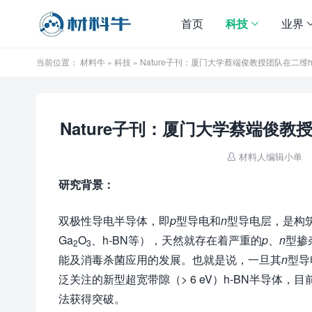
首页
科技
业界
当前位置：
材料牛
»
科技
» Nature子刊：厦门大学蔡端俊教授团队在二维
Nature子刊：厦门大学蔡端俊教
材料人编辑小单

研究背景：
双极性导电半导体，即
p
型导电和
n
型导电层，是构筑
Ga
O
、h-BN等），天然就存在着严重的
p
、
n
型掺
2
3
能及消毒杀菌应用的发展。也就是说，一旦其
n
型导
泛关注的新型超宽带隙（> 6 eV）h-BN半导体，
法获得突破。