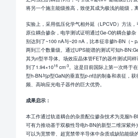
将另一个施主能级推高，致使其成为极浅的能级，离
实验上，采用低压化学气相外延（LPCVD）方法，
原位耦合掺杂，电学测试证明通过Ge-O的耦合掺杂
别达到了~100 nA与~20 nA，比本征非掺h-BN（~
两到三个数量级。通过UPS能谱的测试可知h-BN:Ge-
其为
n
型半导体。场效应晶体管FET的器件测试同样证明
16
-3
到了1.94×10
cm
。这是目前国际上第一次终于在
型h-BN与
p
型GaN的垂直型
p-n
结的制备和表征，获得
频、高响应光电子器件的巨大优势。
成果启示：
本工作通过轨道耦合的杂质配位掺杂技术为克服h-B
可有力推动基于双极性导电h-BN的新型二维深紫
可以为宽禁带、超宽禁带半导体中杂质或缺陷能级