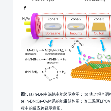
图1.
(a) h-BN中深施主能级示意图；(b) 轨道耦合调控施主
(e) h-BN:Ge-O
体系的能带结构图；(f) 三温区LPC
3
程中的反应路径示意图。