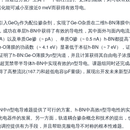
化能可减小至接近0 meV而获得有效导电。
引入GeO
作为配位掺杂剂，实现了Ge-O杂质在二维h-BN薄膜中
2
，成功在单层h-BN中获得了有效的导电性，其中面外与面内电流
 pA）以及单质Ge掺（~ pA）、单质O掺（~ 0.5 nA）h-BN都提高
O薄膜的功函数（~ 4.1 eV）显著低于本征h-BN（~ 7 eV），
了h-BN:Ge-O薄膜为
n
型沟道，并且计算获得其自由电子浓
超宽禁带半导体h-BN中实现有效的
n
型导电。课题组同时还完成
了高整流比(167.7)和超低电容(pF量级)，展现出开发未来新型
N中
n
型电导难题提供了可行的方案。h-BN中高效
n
型导电性的实
外光电器件的发展。另一方面，轨道耦合掺杂概念和技术的提出，
的调控提供有力手段，并且帮助克服电导不对称的根本性难题。