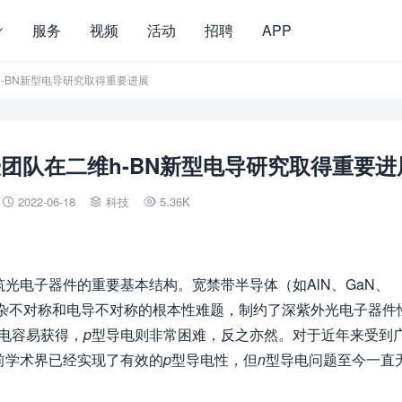
服务
视频
活动
招聘
APP
h-BN新型电导研究取得重要进展
授团队在二维h-BN新型电导研究取得重要进
2022-06-18
科技
5.36K



光电子器件的重要基本结构。宽禁带半导体（如AlN、GaN、
杂不对称和电导不对称的根本性难题，制约了深紫外光电子器件
电容易获得，
p
型导电则非常困难，反之亦然。对于近年来受到
目前学术界已经实现了有效的
p
型导电性，但
n
型导电问题至今一直