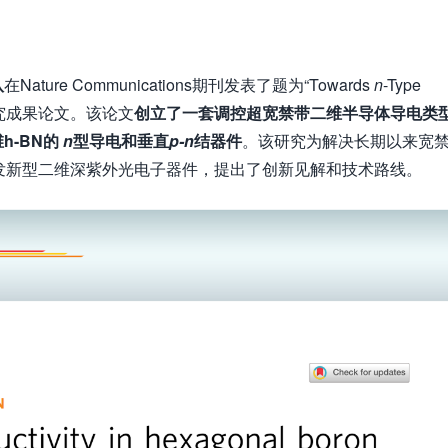
队
在Nature Communications期刊发表了题为“Towards
n
-Type
e”的最新研究成果论文。该论文
创立了一套调控超宽禁带二维半导体导电类
h-BN的
n
型导电和垂直
p
-n
结器件
。该研究为解决长期以来宽
发新型二维深紫外光电子器件，提出了创新见解和技术路线。