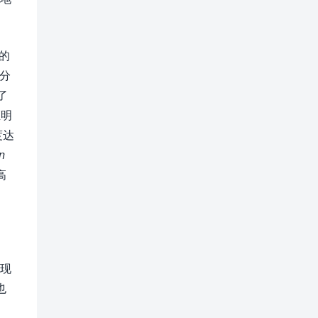
的
分
了
证明
度达
n
高
现
也