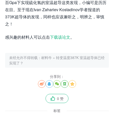
百Gpa下实现硫化氢的室温超导这类发现，小编可是历历
在目。至于现在Ivan Zahariev Kostadinov学者报道的
373K超导体的发现，同样也应该兼听之，明辨之，审慎
之！
感兴趣的材料人可以点击
下载该论文
。
未经允许不得转载：
材料牛
»
转变温度387K 室温超导体已经
实现了？
分享到：





0 赞

标签