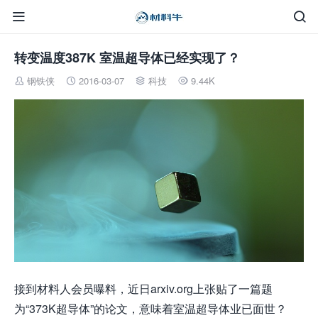


转变温度387K 室温超导体已经实现了？
钢铁侠
2016-03-07
科技
9.44K




接到材料人会员曝料，近日arxiv.org上张贴了一篇题
为“373K超导体”的论文，意味着室温超导体业已面世？