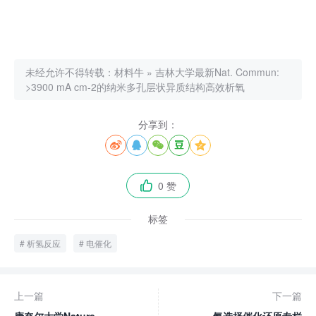
未经允许不得转载：
材料牛
»
吉林大学最新Nat. Commun:
>3900 mA cm-2的纳米多孔层状异质结构高效析氧
分享到：





0 赞

标签
析氢反应
电催化
上一篇
下一篇
康奈尔大学Nature
氨选择催化还原专栏