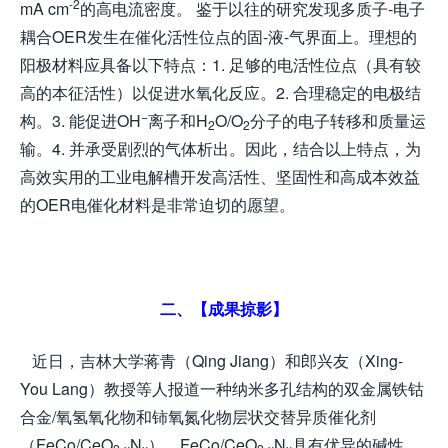
-2
mA cm
的高电流密度。 鉴于以往的研究发现多质子-电子
耦合OER发生在催化活性位点的固-液-气界面上。理想的
阳极材料应具备以下特点：1. 足够的电活性位点（具有较
高的本征活性）以促进水氧化反应。2. 合理稳定的电极结
−
构。3. 能促进OH
离子和H
O/O
分子的电子转移和质量运
2
2
输。4. 并承受剧烈的气体析出。因此，结合以上特点，为
高效实用的工业电解槽开发高活性、坚固性和高成本效益
的OER电催化材料是非常迫切的愿望。
二、【成果掠影】
近日，吉林大学蒋青（Qing Jiang）和郎兴友（Xing-
You Lang）教授等人报道一种纳米多孔结构的双金属铁钴
合金/氧氢氧化物和铈氧氮化物层状交替异质催化剂
（FeCo/CeO
N
），FeCo/CeO
N
具有优异的碱性