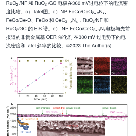
RuO
/NF 和 RuO
/GC 电极在360 mV过电位下的电流密
2
2
度比较。c）Tafel图。d）NP FeCo/CeO
N
、
2− x
x
FeCo/Ce-O、FeCo 和 CeO
N
，RuO
/NF 和
2− x
x
2
RuO
/GC 的 EIS 谱。e） NP FeCo/CeO
N
电极与先前
2
2− x
x
报道的非贵金属基 OER 催化剂 在300 mV 过电势下的电
流密度和Tafel 斜率的比较。©2023 The Author(s)