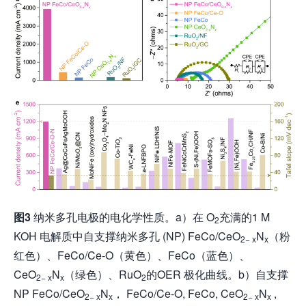
图
3
纳米多孔电极的电化学性质。a）在 O
充满的1 M
2
KOH 电解质中自支撑纳米多孔 (NP) FeCo/CeO
N
（粉
2− x
x
红色）、FeCo/Ce-O（黄色）、FeCo（蓝色）、
CeO
N
（绿色）、RuO
的OER 极化曲线。b）自支撑
2− x
x
2
NP FeCo/CeO
N
， FeCo/Ce-O, FeCo, CeO
N
,
2− x
x
2− x
x