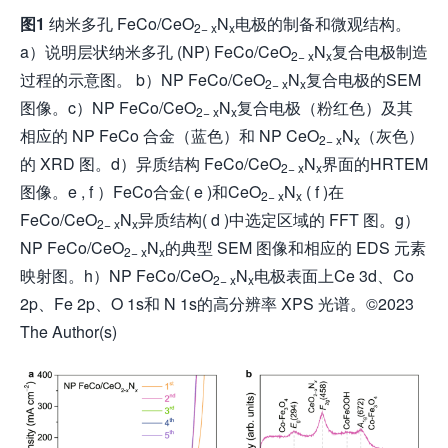
图
1
纳米多孔 FeCo/CeO
N
电极的制备和微观结构。
2− x
x
a）说明层状纳米多孔 (NP) FeCo/CeO
N
复合电极制造
2− x
x
过程的示意图。 b）NP FeCo/CeO
N
复合电极的SEM
2− x
x
图像。c）NP FeCo/CeO
N
复合电极（粉红色）及其
2− x
x
相应的 NP FeCo 合金（蓝色）和 NP CeO
N
（灰色）
2− x
x
的 XRD 图。d）异质结构 FeCo/CeO
N
界面的HRTEM
2− x
x
图像。e , f ）FeCo合金( e )和CeO
N
( f )在
2− x
x
FeCo/CeO
N
异质结构( d )中选定区域的 FFT 图。g）
2− x
x
NP FeCo/CeO
N
的典型 SEM 图像和相应的 EDS 元素
2− x
x
映射图。h）NP FeCo/CeO
N
电极表面上Ce 3d、Co
2− x
x
2p、Fe 2p、O 1s和 N 1s的高分辨率 XPS 光谱。©2023
The Author(s)