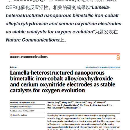
2-x
x
2-x
x
OER电催化反应活性。相关的研究成果以“
Lamella-
heterostructured nanoporous bimetallic iron-cobalt
alloy/oxyhydroxide and cerium oxynitride electrodes
as stable catalysts for oxygen evolution
”为题发表在
Nature Communications
上。