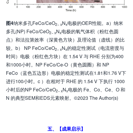
图
4
纳米多孔FeCo/CeO
N
电极的OER性能。a）纳米
2− x
x
多孔(NP) FeCo/CeO
N
电极的氧气体积（粉红色圆
2− x
x
点）和法拉第效率（深黄色方块）及理论值（虚线）的比
较。b） NP FeCo/CeO
N
的稳定性测试（电流密度与
2− x
x
时间）电极（粉红色方块）在 1.54 V 与 RHE 分别为400
和1000小时。NP FeCo/Ce-O（黄色圆圈）和 NP
FeCo（蓝色五边形）电极的稳定性测试在1.81和1.76 V下
进行100小时。c ）在相对于 RHE 的 1.54 V 下执行 1000
小时后的NP FeCo/CeO
N
电极的 Fe、Co、Ce、O 和
2− x
x
N 的典型SEM和EDS元素映射。©2023 The Author(s)
五、【成果启示】