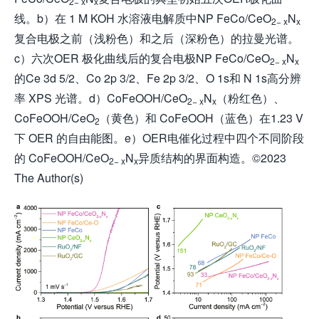
2− x
x
线。b）在 1 M KOH 水溶液电解质中NP FeCo/CeO
N
2− x
x
复合电极之前（浅粉色）和之后（深粉色）的拉曼光谱。
c）六次OER 极化曲线后的复合电极NP FeCo/CeO
N
2− x
x
的Ce 3d 5/2、Co 2p 3/2、Fe 2p 3/2、O 1s和 N 1s高分辨
率 XPS 光谱。d）CoFeOOH/CeO
N
（粉红色）、
2− x
x
CoFeOOH/CeO
（黄色）和 CoFeOOH（蓝色）在1.23 V
2
下 OER 的自由能图。e）OER电催化过程中四个不同阶段
的 CoFeOOH/CeO
N
异质结构的界面构造。©2023
2− x
x
The Author(s)