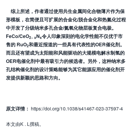
综上所述，作者通过使用共生金属间化合物薄片作为保
形模板，在简便且可扩展的合金化/脱合金化和热氮化过程
中开发了分级纳米多孔合金/氮氧化物层板复合电极。
FeCo/CeO
N
令人印象深刻的电化学性能不仅优于市
2− x
x
售的 RuO
和最近报道的一些具有代表性的OER催化剂。
2
而且还有望成为太阳能和风能驱动的大规模电解水制氢的
OER电催化剂中最有吸引力的候选者。另外，这种纳米多
孔结构催化剂的设计策略能够为其它能源应用的催化剂开
发提供新颖的思路和方向。
原文详情：
https://doi.org/10.1038/s41467-023-37597-4
本文由K . L撰稿。