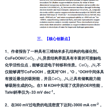
三、【核心创新点】
1、作者报告了一种具有三维纳米多孔结构的电催化剂。
CoFeOOH/
CeO
N
异质结构界面具有丰富的可接触电
2− x
x
化学活性位点，能够促进电子转移和传质。
CeO
N
不
2− x
x
仅能够调节
CoFeOOH
，使其对
*OH
，
*O
，
*OOH
中间体具
有接近最佳的吸附能，并且
CeO
N
还
具有储氧能力能
2− x
x
够吸附生成的O
。在1 M KOH
中实现了优异的OER
性能，
2
-1
Tafel
斜率仅为~33 mV dec
。
-2
2
、在
360 mV
过电势的电流密度下达到
>3900 mA cm
，