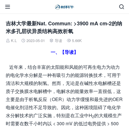


吉林大学最新Nat. Commun: >3900 mA cm-2的纳
米多孔层状异质结构高效析氧
K.L
2023-05-01
导读
5.66K




一、【导读】
近年来，结合丰富的太阳能和风能的可再生电力为动力
的电化学水分解是一种有吸引力的能源转换技术，可用于
清洁和大规模的制氢。然而，无论是在碱性水电解槽还是
质子交换膜水电解槽中，电解水的能量效率一直很低，这
主要是由于析氧反应（OER）动力学缓慢和最先进的OER
电催化剂活性不足导致的。因此，这种困境阻碍了电化学
水分解技术的广泛实施，特别是在工业中H
的大规模生产
2
时需要在数千小时内以 < 300 mV 的低过电势提供 > 500