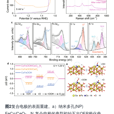
图
2
复合电极的表面重建。a）纳米多孔(NP)
FeCo/CeO
N
复合电极的典型初始五次OER极化曲