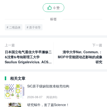
0 赞

标签
二维晶体
质子传导
上一篇
下一篇
日本国立电气通信大学早濑修二
清华大学Nat. Commun.：
&沈青&考纳斯理工大学
MOF中官能团动态影响的成像
Saulius Grigalevicius. ACS
研究
AMI: 从PTAA能带弯曲的角度
看单分子层表面钝化PTAA宽带
铅钙钛矿太阳能电池的效率提升
相关文章
SiC原子级缺陷致准核壳结构
2026-08-07
阅读(83)
研究蜗牛，发了篇Science！