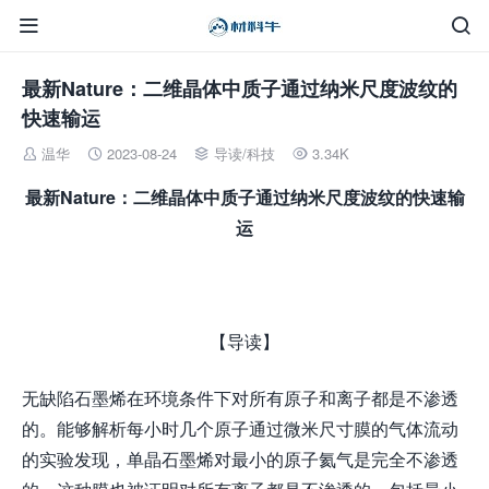


最新Nature：二维晶体中质子通过纳米尺度波纹的
快速输运
温华
2023-08-24
导读
/
科技
3.34K




最新Nature：二维晶体中质子通过纳米尺度波纹的
快速
输
运
【导读】
无缺陷石墨烯在环境条件下对所有原子和离子都是不渗透
的。能够解析每小时几个原子通过微米尺寸膜的气体流动
的实验发现，单晶石墨烯对最小的原子氦气是完全不渗透