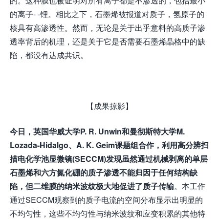
的。这种膜也被证明对所有离子都是不渗透的，包括最小
的离子- -锂。相比之下，石墨烯被报道对质子，氢原子的
核具有高渗透性。然而，无论是关于出乎意料的高质子渗
透率背后的机理，还是关于它是否需要石墨烯晶格中的缺
陷，都没有达成共识。
【成果掠影】
今
日，英国华威大学P. R. Unwin和曼彻斯特大学M.
Lozada-Hidalgo、A. K. Geim课题组合作，利用高分辨扫
描电化学池显微镜(SECCM)发现虽然通过机械剥离的单层
石墨烯和六方氮化硼的质子渗透不能归因于任何结构缺
陷，但二维膜的纳米波纹极大地促进了质子传输
。本工作
通过SECCM观察到的质子电流的空间分布显示出明显的
不均匀性，这些不均匀性与纳米波纹和应变积累的其他特