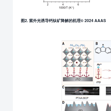
图
2
. 紫外光诱导钙钛矿降解的机理© 202
4
AAAS