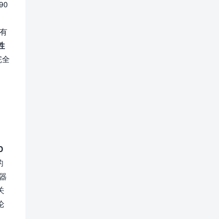
90
，
没有
性
完全
D
的
器
关
论