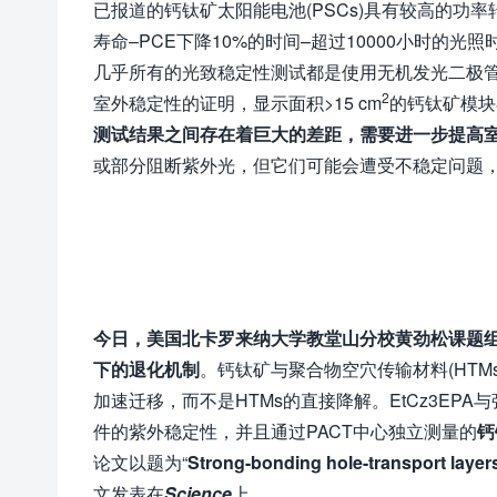
已报道的钙钛矿太阳能电池(PSCs)具有较高的功率
寿命–PCE下降10%的时间–超过10000小时
几乎所有的光致稳定性测试都是使用无机发光二极管(
2
室外稳定性的证明，显示面积>15 cm
的钙钛矿模块
测试结果之间存在着巨大的差距，需要进一步提高
或部分阻断紫外光，但它们可能会遭受不稳定问题
今日，美国北卡罗来纳大学教堂山分校黄劲松课题组，
下的退化机制
。钙钛矿与聚合物空穴传输材料(HTM
加速迁移，而不是HTMs的直接降解。EtCz3EP
件的紫外稳定性，并且通过PACT中心独立测量的
钙
论文以题为“
Strong-bonding hole-transport layers 
文发表在
Science
上。