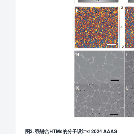
图
3
. 强键合HTMs的分子设计© 202
4
AAAS