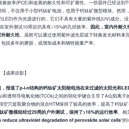
转换效率(PCE)和改善的耐久性和可扩展性。一些器件已经达到T
的光照时间，不仅用于小型钙钛矿电池，也用于钙钛矿微型模块。然而
LED)作为光源进行的，它们不具有大量的紫外线(UV)成分。
在室外测试10周后仍具有>15%的孔径效率。
因此，室内外耐久
室外耐久性
。虽然可以通过使用紫外滤光层或下转换发光材料来
，包括多年的磨损，或增加成本和牺牲能量产率。
【成果掠影】
报道了p-i-n结构的钙钛矿太阳能电池在未过滤的太阳光和LE
s)和透明导电氧化物(TCOs)之间的弱化学键合主导了A位阳离子
A与强空穴提取聚合物的混合HTM保持了较高的效率，提高了钙钛矿
钛矿微模组经过29周的户外测试，保持了>16%的运行效率
。相
reduce ultraviolet degradation of perovskite solar cells
”的