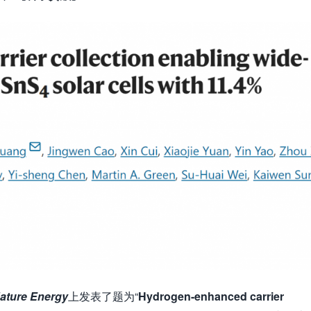
ature
Energy
上发表了题为“
Hydrogen-enhanced carrier