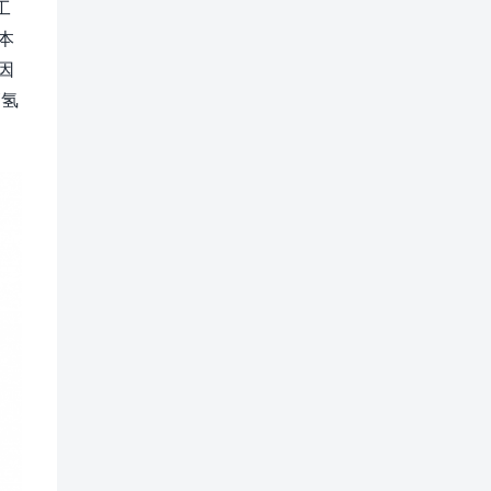
工
本
因
管氢