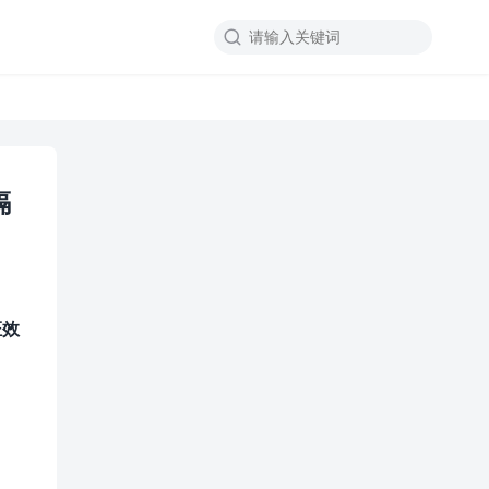

镉
证效