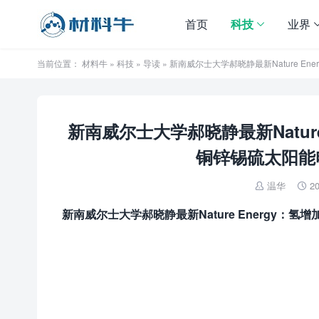
首页
科技
业界
当前位置：
材料牛
»
科技
»
导读
» 新南威尔士大学郝晓静最新Nature 
新南威尔士大学郝晓静最新Natur
铜锌锡硫太阳能电
温华
20


新南威尔士大学郝晓静最新
Nature Energy
：氢增