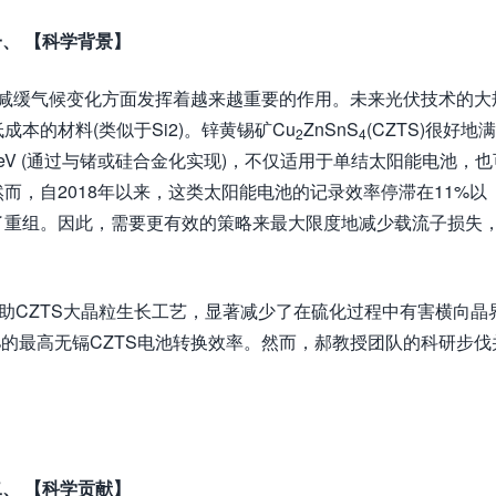
一、
【科学背景】
系统脱碳和减缓气候变化方面发挥着越来越重要的作用。未来光伏技术的大
本的材料(类似于Si2)。锌黄锡矿Cu
ZnSnS
(CZTS)很好地
2
4
 eV (通过与锗或硅合金化实现)，不仅适用于单结太阳能电池，也
而，自2018年以来，这类太阳能电池的记录效率停滞在11%以
了重组。因此，需要更有效的策略来最大限度地减少载流子损失
辅助CZTS大晶粒生长工艺，显著减少了在硫化过程中有害横向晶
%的最高无镉CZTS电池转换效率。然而，郝教授团队的科研步伐
二、
【科学贡献】