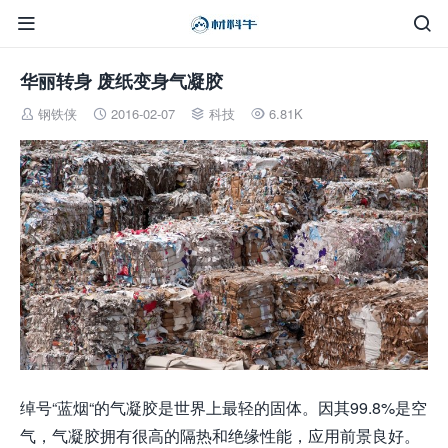


华丽转身 废纸变身气凝胶
钢铁侠
2016-02-07
科技
6.81K




绰号“蓝烟“的气凝胶是世界上最轻的固体。因其99.8%是空
气，气凝胶拥有很高的隔热和绝缘性能，应用前景良好。