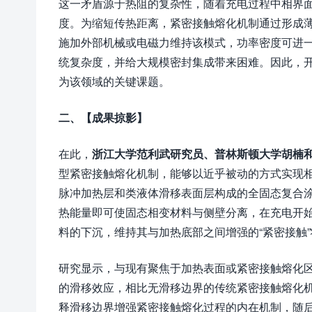
这一矛盾源于热阻的复杂性，随着充电过程中相界
度。为缩短传热距离，紧密接触熔化机制通过形成薄液
施加外部机械或电磁力维持该模式，功率密度可进一步提
统复杂度，并给大规模密封集成带来困难。因此，
为该领域的关键课题。
二、
【成果掠影】
在此，
浙江大学范利武研究员、普林斯顿大学胡楠
型紧密接触熔化机制，能够以近乎被动的方式实现
脉冲加热层和类液体滑移表面层构成的全固态复合
热能量即可使固态相变材料与侧壁分离，在充电开
料的下沉，维持其与加热底部之间增强的“紧密接触
研究显示，与现有聚焦于加热表面或紧密接触熔化
的滑移效应，相比无滑移边界的传统紧密接触熔化
释滑移边界增强紧密接触熔化过程的内在机制，随后