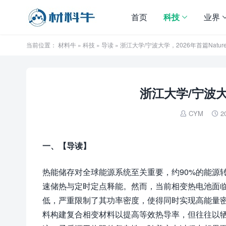
首页
科技
业界
当前位置：
材料牛
»
科技
»
导读
» 浙江大学/宁波大学，2026年首篇Natur
浙江大学/宁波大学
CYM
2


一、
【导读】
热能储存对全球能源系统至关重要，约90%的能源
速储热与定时定点释能。然而，当前相变热电池面
低，严重限制了其功率密度，使得同时实现高能量
料构建复合相变材料以提高等效热导率，但往往以