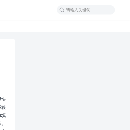

现快
率较
加填
降。