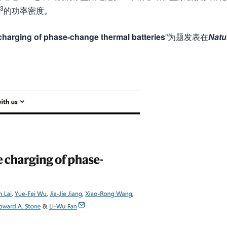
-3
的功率密度。
charging of phase-change thermal batteries
”为题发表在
N
atu