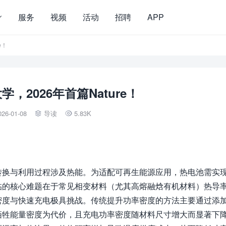
服务
视频
活动
招聘
APP
e！
，2026年首篇Nature！
026-01-08
导读
5.83K


转换与利用过程涉及热能。为适配可再生能源应用，热电池需实
临的核心难题在于常见相变材料（尤其高熔融焓有机材料）热导
密度与快速充电极具挑战。传统提升功率密度的方法主要通过添
牺牲能量密度为代价，且充电功率密度随材料尺寸增大而显著下