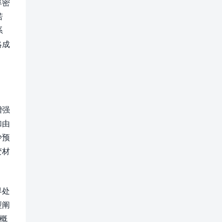
率密
若
系
略成
增强
加由
少预
变材
界处
型阐
概