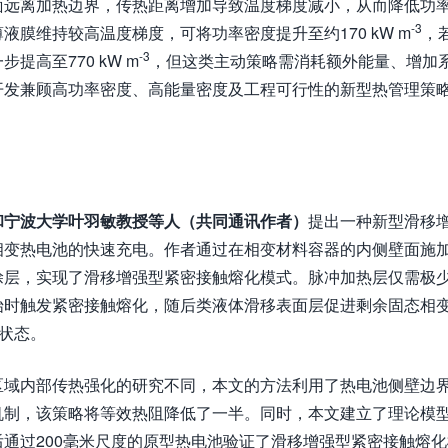
面远离加热边界，传热距离增加导致温度梯度减小，从而降低功
-3
膜维持较高温度梯度，可将功率密度提升至约170 kW m
，
-3
高至770 kW m
，但这类主动策略需消耗额外能量、增加
开发兼顾高功率密度、高能量密度及工程可行性的新型热管理策
和宁波大学叶羽敏教授等人
（共同通讯作者）
提出一种新型滑移
相变热电池的快速充电。作者通过在相变材料容器的内侧壁面施
涂层，实现了滑移增强型紧密接触熔化模式。脉冲加热层仅需极
始时触发紧密接触熔化，随后类液体滑移表面层促进剩余固态相
”状态。
区域内部传热强化的研究不同，本文的方法利用了热电池侧壁边
机制，该策略将等效热阻降低了一半。同时，本文建立了理论模
通过200毫米尺度的原型热电池验证了滑移增强型紧密接触熔化